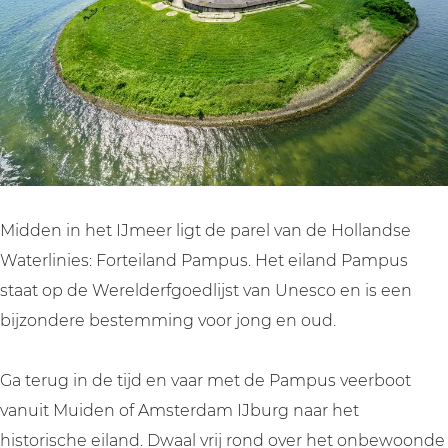
a
d
n
a
a
m
P
d
n
m
p
a
P
d
p
u
m
a
P
u
s
p
m
a
s
u
p
m
s
u
p
s
u
Midden in het IJmeer ligt de parel van de Hollandse
s
Waterlinies: Forteiland Pampus. Het eiland Pampus
staat op de Werelderfgoedlijst van Unesco en is een
bijzondere bestemming voor jong en oud.
Ga terug in de tijd en vaar met de Pampus veerboot
vanuit Muiden of Amsterdam IJburg naar het
historische eiland. Dwaal vrij rond over het onbewoonde