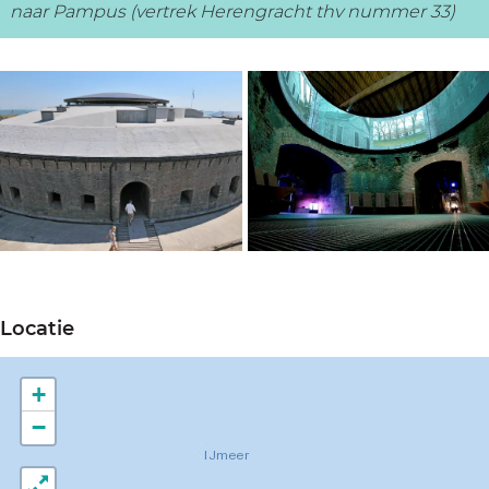
naar Pampus (vertrek Herengracht thv nummer 33)
O
O
p
p
Locatie
e
e
n
n
+
p
p
−
o
o
p
p