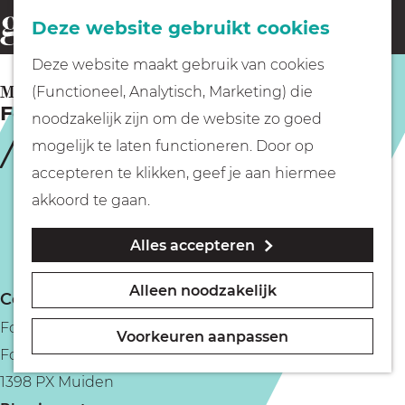
Fietsen
Deze website gebruikt cookies
menu
Z
G
Deze website maakt gebruik van cookies
o
Wandelen
a
MUIDEN
(Functioneel, Analytisch, Marketing) die
e
Forteiland Pampus
n
noodzakelijk zijn om de website zo goed
k
Varen
a
mogelijk te laten functioneren. Door op
e
a
accepteren te klikken, geef je aan hiermee
n
r
Met kinderen
akkoord te gaan.
d
Alles accepteren
e
Geocachen
h
Alleen noodzakelijk
Contact
o
Naar het museum
Fort Pampus
m
Voorkeuren aanpassen
Fort Pampus 1
e
Winkelen
1398 PX Muiden
p