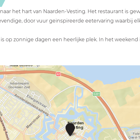
ar het hart van Naarden-Vesting. Het restaurant is gewo
vendige, door vuur geïnspireerde eetervaring waarbij elk
 is op zonnige dagen een heerlijke plek. In het weekend
F
a
r