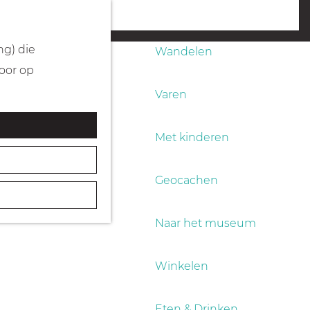
Fietsen
menu
ng) die
Wandelen
Door op
Varen
Met kinderen
Geocachen
Naar het museum
Winkelen
Eten & Drinken