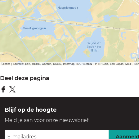
Leaflet
|
Sources: Esri, HERE, Garmin, USGS, Intermap, INCREMENT P, NRCan, Esri Japan, METI, Esri Ch
Deel deze pagina
D
D
e
e
Blijf op de hoogte
e
e
Meld je aan voor onze nieuwsbrief
l
l
d
d
Aanmel