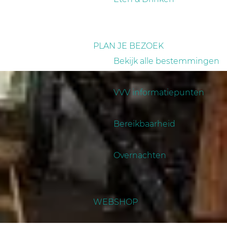
PLAN JE BEZOEK
Bekijk alle bestemmingen
VVV informatiepunten
Bereikbaarheid
Overnachten
WEBSHOP