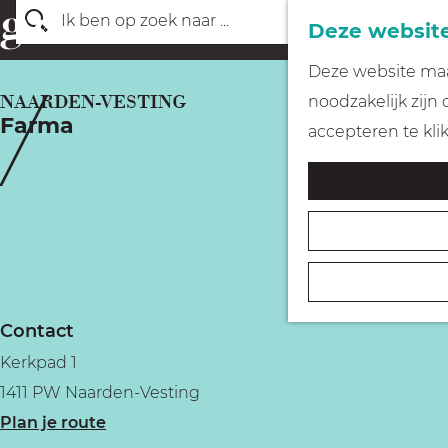
Deze website
Z
G
Deze website maak
o
a
NAARDEN-VESTING
noodzakelijk zijn
e
Farma
n
accepteren te kli
k
a
e
a
n
r
d
e
h
Contact
o
Kerkpad 1
m
1411 PW Naarden-Vesting
e
n
Plan je route
p