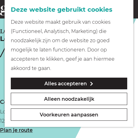
Fietsen
Deze website gebruikt cookies
menu
Z
G
Deze website maakt gebruik van cookies
o
Wandelen
a
LOOSDRECHT
(Functioneel, Analytisch, Marketing) die
e
Loenderveense Plas
n
noodzakelijk zijn om de website zo goed
k
Varen
a
mogelijk te laten functioneren. Door op
e
a
accepteren te klikken, geef je aan hiermee
n
r
Met kinderen
akkoord te gaan.
d
Alles accepteren
e
Geocachen
h
Alleen noodzakelijk
Contact
o
Naar het museum
Loenderveense Plas
m
Voorkeuren aanpassen
1231 Loosdrecht
e
Winkelen
n
Plan je route
p