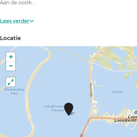
Aan de oostk…
Lees verder
Locatie
+
−
L
o
e
n
d
e