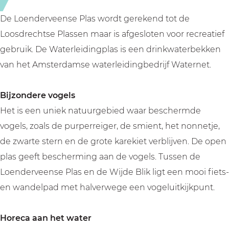
n
e
s
P
De Loenderveense Plas wordt gerekend tot de
e
l
Loosdrechtse Plassen maar is afgesloten voor recreatief
P
a
gebruik. De Waterleidingplas is een drinkwaterbekken
l
s
van het Amsterdamse waterleidingbedrijf Waternet.
a
s
Bijzondere vogels
Het is een uniek natuurgebied waar beschermde
vogels, zoals de purperreiger, de smient, het nonnetje,
de zwarte stern en de grote karekiet verblijven. De open
plas geeft bescherming aan de vogels. Tussen de
Loenderveense Plas en de Wijde Blik ligt een mooi fiets-
en wandelpad met halverwege een vogeluitkijkpunt.
Horeca aan het water