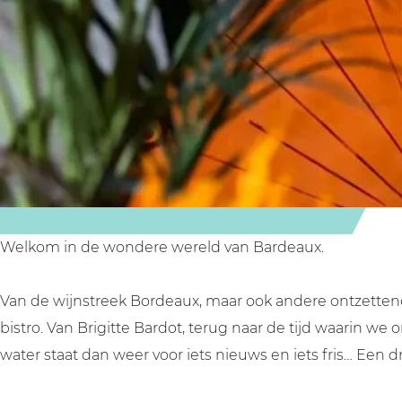
m
x
B
a
r
d
e
a
u
x
Welkom in de wondere wereld van Bardeaux.
Van de wijnstreek Bordeaux, maar ook andere ontzettend
bistro. Van Brigitte Bardot, terug naar de tijd waarin we
water staat dan weer voor iets nieuws en iets fris… Een 