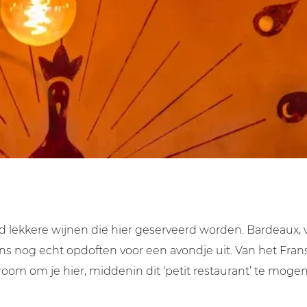
 lekkere wijnen die hier geserveerd worden. Bardeaux, 
 ons nog echt opdoften voor een avondje uit. Van het Fran
droom om je hier, middenin dit ‘petit restaurant’ te mog