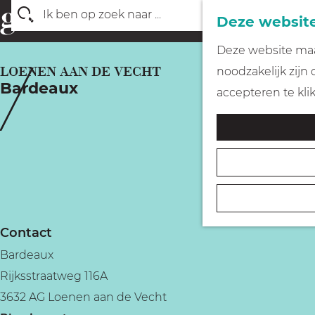
Deze website
Z
G
Deze website maak
o
a
LOENEN AAN DE VECHT
noodzakelijk zijn
e
Bardeaux
n
accepteren te kli
k
a
e
a
n
r
d
e
h
Contact
o
Bardeaux
m
Rijksstraatweg 116A
e
3632 AG Loenen aan de Vecht
p