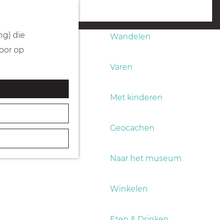
Fietsen
menu
ng) die
Wandelen
Door op
Varen
Met kinderen
Geocachen
Naar het museum
Winkelen
Eten & Drinken