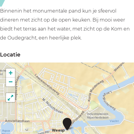
l
i
u
s
Binnenin het monumentale pand kun je sfeervol
i
j
dineren met zicht op de open keuken. Bij mooi weer
s
e
biedt het terras aan het water, met zicht op de Kom en
j
de Oudegracht, een heerlijke plek.
e
Locatie
+
−
B
i
s