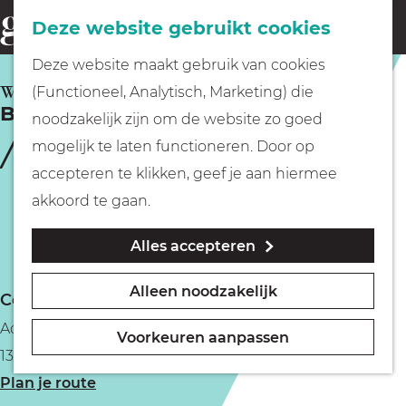
Fietsen
Deze website gebruikt cookies
menu
Z
G
Deze website maakt gebruik van cookies
o
Wandelen
a
WEESP
(Functioneel, Analytisch, Marketing) die
e
Bistro Het Sluisje
n
noodzakelijk zijn om de website zo goed
k
Varen
a
mogelijk te laten functioneren. Door op
e
a
accepteren te klikken, geef je aan hiermee
n
r
Met kinderen
akkoord te gaan.
d
Alles accepteren
e
Geocachen
h
Alleen noodzakelijk
Contact
o
Naar het museum
Achteromstraat 6
m
Voorkeuren aanpassen
1381 AV Weesp
e
Winkelen
n
Plan je route
p