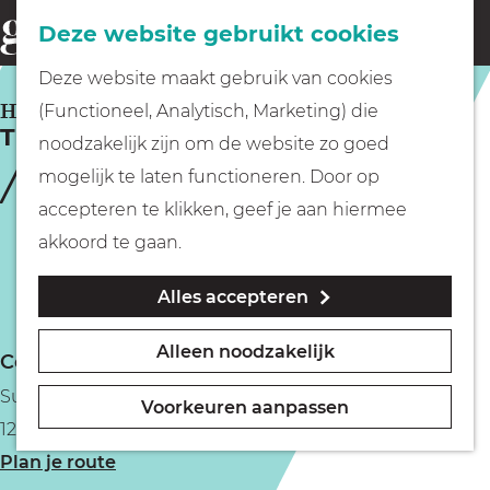
Fietsen
Deze website gebruikt cookies
menu
Z
G
Deze website maakt gebruik van cookies
o
Wandelen
a
HILVERSUM
(Functioneel, Analytisch, Marketing) die
e
The Hub
n
noodzakelijk zijn om de website zo goed
k
Varen
a
mogelijk te laten functioneren. Door op
e
a
accepteren te klikken, geef je aan hiermee
n
r
Met kinderen
akkoord te gaan.
d
Alles accepteren
e
Geocachen
h
Alleen noodzakelijk
Contact
o
Naar het museum
Sumatralaan 45
m
Voorkeuren aanpassen
1217 GP Hilversum
e
Winkelen
n
Plan je route
p