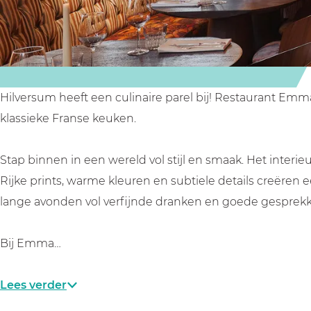
i
i
E
s
s
m
E
E
m
m
m
a
m
m
n
Hilversum heeft een culinaire parel bij! Restaurant Em
a
a
u
klassieke Franse keuken.
n
n
e
u
u
l
Stap binnen in een wereld vol stijl en smaak. Het interi
e
e
l
Rijke prints, warme kleuren en subtiele details creëren
l
l
e
lange avonden vol verfijnde dranken en goede gesprek
l
l
e
e
Bij Emma…
Lees verder