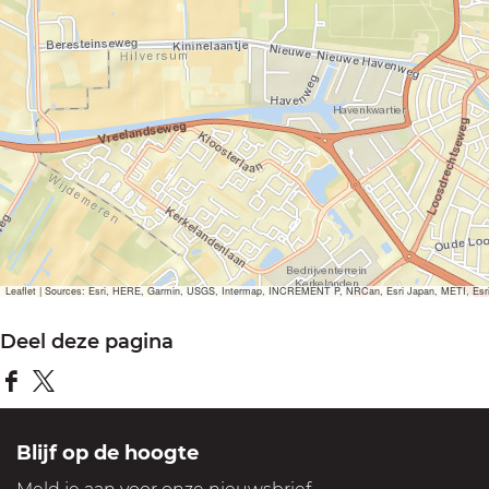
m
e
t
v
e
r
g
r
o
Leaflet
|
Sources: Esri, HERE, Garmin, USGS, Intermap, INCREMENT P, NRCan, Esri Japan, METI, Esri Ch
t
Deel deze pagina
e
a
D
D
f
e
e
Blijf op de hoogte
b
e
e