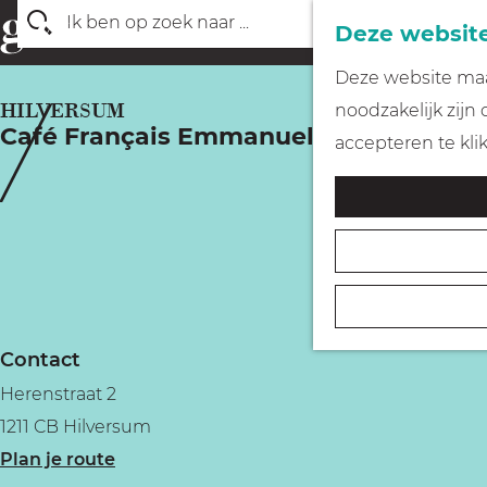
Deze website
Z
G
Deze website maak
o
a
HILVERSUM
noodzakelijk zijn
e
Café Français Emmanuelle
n
accepteren te kli
k
a
e
a
n
r
d
e
h
Contact
o
Herenstraat 2
m
1211 CB Hilversum
e
n
Plan je route
p