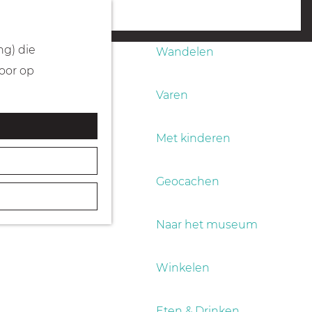
Fietsen
menu
ng) die
Wandelen
Door op
Varen
Met kinderen
Geocachen
Naar het museum
Winkelen
Eten & Drinken