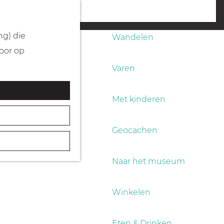
Fietsen
menu
ng) die
Wandelen
Door op
Varen
Met kinderen
Geocachen
Naar het museum
Winkelen
Eten & Drinken