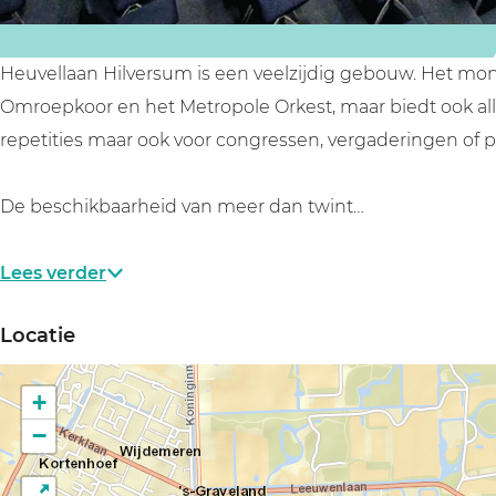
H
H
l
i
i
v
l
l
e
Heuvellaan Hilversum is een veelzijdig gebouw. Het mon
v
v
r
Omroepkoor en het Metropole Orkest, maar biedt ook alle
e
e
s
repetities maar ook voor congressen, vergaderingen of p
r
r
u
s
s
m
De beschikbaarheid van meer dan twint…
u
u
m
m
Lees verder
Locatie
+
−