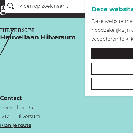
Deze website
Z
G
Deze website maak
o
a
HILVERSUM
noodzakelijk zijn
e
Heuvellaan Hilversum
n
accepteren te kli
k
a
e
a
n
r
d
e
h
Contact
o
Heuvellaan 33
m
1217 JL Hilversum
e
n
Plan je route
p