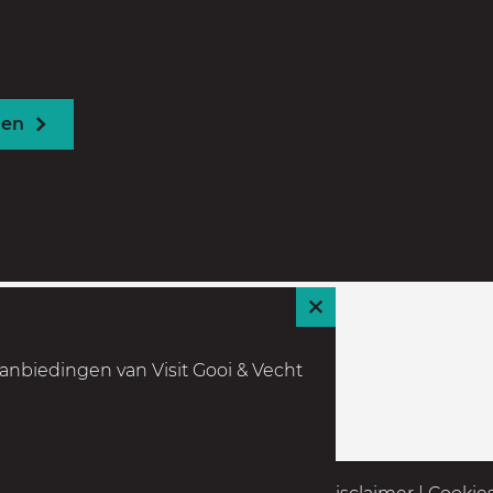
den
S
l
anbiedingen van Visit Gooi & Vecht
u
i
t