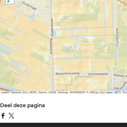
Leaflet
|
Sources: Esri, HERE, Garmin, USGS, Intermap, INCREMENT P, NRCan, Esri Japan, METI, Esri Ch
Deel deze pagina
D
D