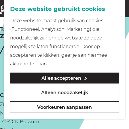
Fietsen
Deze website gebruikt cookies
menu
Z
G
Deze website maakt gebruik van cookies
o
Wandelen
a
BUSSUM
(Functioneel, Analytisch, Marketing) die
e
Zus & Zo
n
noodzakelijk zijn om de website zo goed
k
Varen
a
mogelijk te laten functioneren. Door op
e
a
accepteren te klikken, geef je aan hiermee
n
r
Met kinderen
akkoord te gaan.
d
Alles accepteren
e
Geocachen
h
Alleen noodzakelijk
Contact
o
Naar het museum
Zus & Zo
m
Voorkeuren aanpassen
Nassaulaan 16c
e
Winkelen
1404 CN Bussum
p