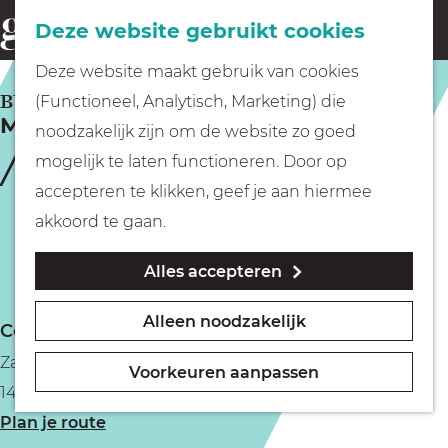
Fietsen
Deze website gebruikt cookies
menu
Z
G
Deze website maakt gebruik van cookies
o
Wandelen
a
BUSSUM
(Functioneel, Analytisch, Marketing) die
e
Monkeytown
n
noodzakelijk zijn om de website zo goed
k
Varen
a
mogelijk te laten functioneren. Door op
e
a
accepteren te klikken, geef je aan hiermee
n
r
Met kinderen
akkoord te gaan.
d
Alles accepteren
e
Geocachen
h
Alleen noodzakelijk
Contact
o
Naar het museum
Zanderijweg 1012
m
Voorkeuren aanpassen
1403 XV Bussum
e
Winkelen
n
Plan je route
p