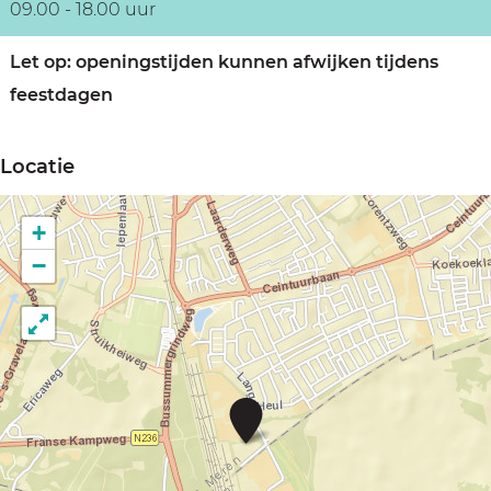
09.00 - 18.00 uur
Let op: openingstijden kunnen afwijken tijdens
feestdagen
Locatie
+
−
M
o
n
k
e