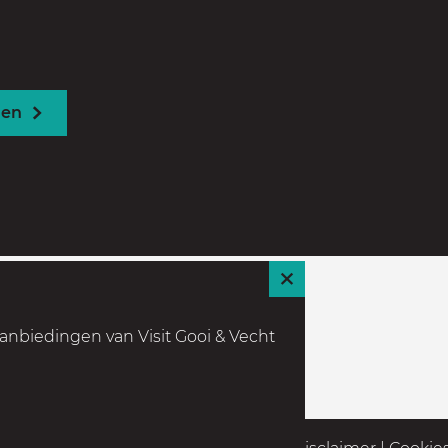
den
S
l
anbiedingen van Visit Gooi & Vecht
u
i
t