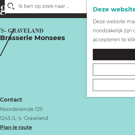
Deze website
Z
G
Deze website maak
o
a
'S- GRAVELAND
noodzakelijk zijn
e
Brasserie Monsees
n
accepteren te kli
k
a
e
a
n
r
d
e
h
Contact
o
Noordereinde 129
m
1243 JL 's- Graveland
e
n
Plan je route
p