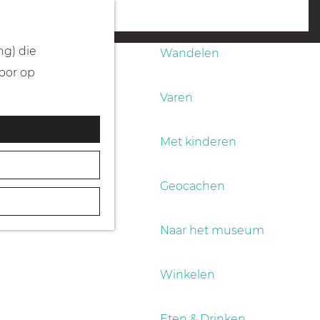
Fietsen
menu
ng) die
Wandelen
Door op
Varen
Met kinderen
Geocachen
Naar het museum
Winkelen
Eten & Drinken