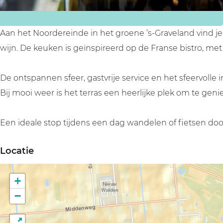
o
o
s
n
n
e
s
s
e
Aan het Noordereinde in het groene ’s-Graveland vind j
e
e
s
wijn. De keuken is geïnspireerd op de Franse bistro, 
e
e
s
s
De ontspannen sfeer, gastvrije service en het sfeervolle
Bij mooi weer is het terras een heerlijke plek om te gen
Een ideale stop tijdens een dag wandelen of fietsen doo
Locatie
+
−