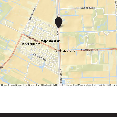
B
r
a
s
s
e
r
i
e
M
o
n
s
e
e
ina (Hong Kong), Esri Korea, Esri (Thailand), NGCC, (c) OpenStreetMap contributors, and the GIS Us
s