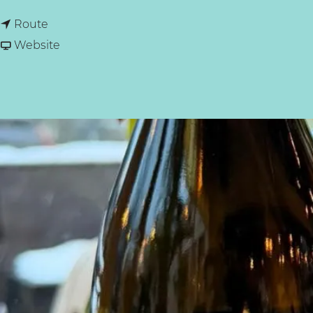
a
a
n
a
Route
g
a
v
r
Website
e
a
a
B
r
n
r
B
B
a
r
r
s
a
a
s
s
s
e
s
s
r
e
e
i
r
r
e
i
i
M
e
e
o
M
M
n