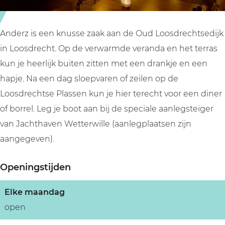
e
A
d
r
n
e
z
d
r
Anderz is een knusse zaak aan de Oud Loosdrechtsedijk
e
z
in Loosdrecht. Op de verwarmde veranda en het terras
r
kun je heerlijk buiten zitten met een drankje en een
z
hapje. Na een dag sloepvaren of zeilen op de
Loosdrechtse Plassen kun je hier terecht voor een diner
of borrel. Leg je boot aan bij de speciale aanlegsteiger
van Jachthaven Wetterwille (aanlegplaatsen zijn
aangegeven).
Openingstijden
Elke maandag
open