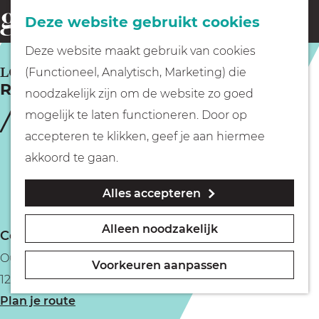
Fietsen
Deze website gebruikt cookies
menu
Z
G
Deze website maakt gebruik van cookies
o
Wandelen
a
LOOSDRECHT
(Functioneel, Analytisch, Marketing) die
e
Restaurant Anderz
n
noodzakelijk zijn om de website zo goed
k
Varen
a
mogelijk te laten functioneren. Door op
e
a
accepteren te klikken, geef je aan hiermee
n
r
Met kinderen
akkoord te gaan.
d
Alles accepteren
e
Geocachen
h
Alleen noodzakelijk
Contact
o
Naar het museum
Oud-Loosdrechtsedijk 189
m
Voorkeuren aanpassen
1231 LW Loosdrecht
e
Winkelen
n
Plan je route
p