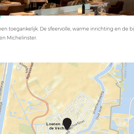
en toegankelijk. De sfeervolle, warme inrichting en de bi
n Michelinster.
´
t
A