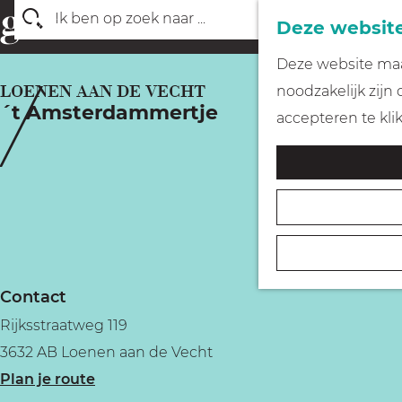
Deze website
Z
G
Deze website maak
o
a
LOENEN AAN DE VECHT
noodzakelijk zijn
e
´t Amsterdammertje
n
accepteren te kli
k
a
e
a
n
r
d
e
h
Contact
o
Rijksstraatweg 119
m
3632 AB Loenen aan de Vecht
e
n
Plan je route
p