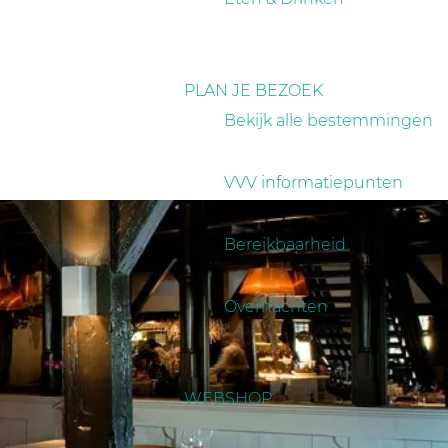
PLAN JE BEZOEK
Bekijk alle bestemmingen
VVV informatiepunten
Bereikbaarheid
Overnachten
WEBSHOP