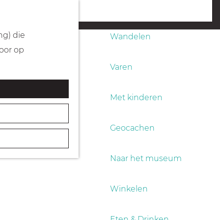
Fietsen
menu
ng) die
Wandelen
Door op
Varen
Met kinderen
Geocachen
Naar het museum
Winkelen
Eten & Drinken