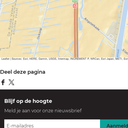
Leaflet
|
Sources: Esri, HERE, Garmin, USGS, Intermap, INCREMENT P, NRCan, Esri Japan, METI, Esri Ch
Deel deze pagina
D
D
e
e
Blijf op de hoogte
e
e
Meld je aan voor onze nieuwsbrief
l
l
d
d
Aanmel