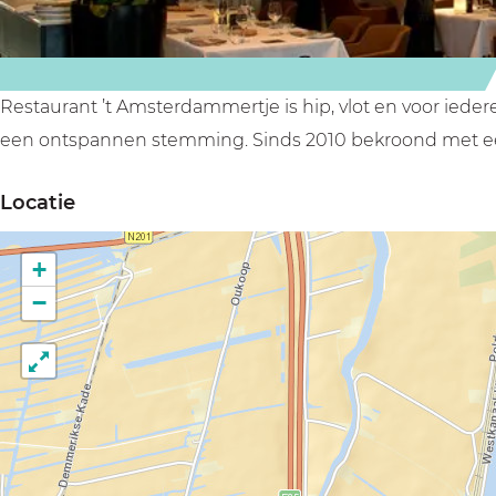
r
m
a
e
t
m
m
r
j
e
m
t
e
r
e
j
Restaurant ’t Amsterdammertje is hip, vlot en voor iedere
t
r
e
een ontspannen stemming. Sinds 2010 bekroond met ee
j
t
Locatie
e
j
e
+
−