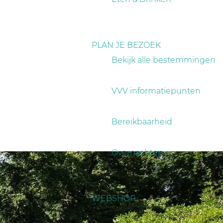
PLAN JE BEZOEK
Bekijk alle bestemmingen
VVV informatiepunten
Bereikbaarheid
Overnachten
WEBSHOP