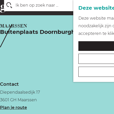
Deze website
Z
G
Deze website maak
o
a
MAARSSEN
noodzakelijk zijn
e
Buitenplaats Doornburgh
n
accepteren te kli
k
a
e
a
n
r
d
e
h
Contact
o
Diependaalsedijk 17
m
3601 GH Maarssen
e
n
Plan je route
p