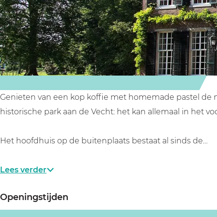
D
t
a
a
D
o
s
t
a
o
o
D
s
t
o
r
o
D
s
r
n
o
o
D
n
b
r
o
o
b
u
n
r
o
u
Genieten van een kop koffie met homemade pastel de nat
r
b
n
r
r
historische park aan de Vecht: het kan allemaal in het v
g
u
b
n
g
h
r
u
b
h
Het hoofdhuis op de buitenplaats bestaat al sinds de…
g
r
u
h
g
r
Lees verder
h
g
h
Openingstijden