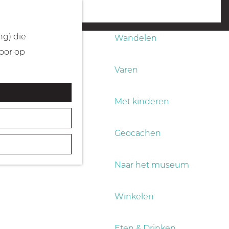
Fietsen
menu
ng) die
Wandelen
Door op
Varen
Met kinderen
Geocachen
Naar het museum
Winkelen
Eten & Drinken