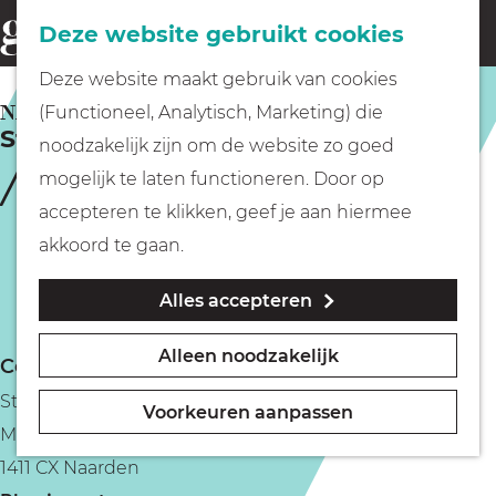
Fietsen
Deze website gebruikt cookies
menu
Z
G
Deze website maakt gebruik van cookies
o
Wandelen
a
NAARDEN
(Functioneel, Analytisch, Marketing) die
e
Studio Uijterwaal
n
noodzakelijk zijn om de website zo goed
k
Varen
a
mogelijk te laten functioneren. Door op
e
a
accepteren te klikken, geef je aan hiermee
n
r
Met kinderen
akkoord te gaan.
d
Alles accepteren
e
Geocachen
h
Alleen noodzakelijk
Contact
o
Naar het museum
Studio Uijterwaal
m
Voorkeuren aanpassen
Marktstraat 5
e
Winkelen
1411 CX Naarden
p