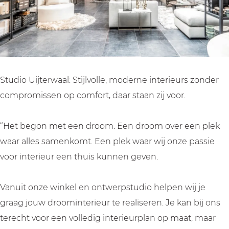
r
t
j
i
r
w
e
t
j
w
a
r
e
t
a
a
w
r
e
a
l
a
w
r
l
a
a
w
Studio Uijterwaal: Stijlvolle, moderne interieurs zonder
l
a
a
compromissen op comfort, daar staan zij voor.
l
a
l
“Het begon met een droom. Een droom over een plek
waar alles samenkomt. Een plek waar wij onze passie
voor interieur een thuis kunnen geven.
Vanuit onze winkel en ontwerpstudio helpen wij je
graag jouw droominterieur te realiseren. Je kan bij ons
terecht voor een volledig interieurplan op maat, maar