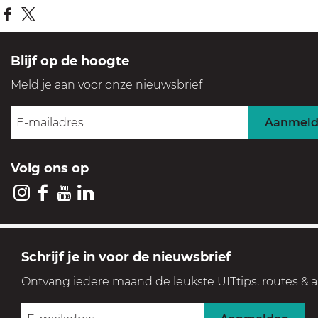
D
D
e
e
Blijf op de hoogte
e
e
Meld je aan voor onze nieuwsbrief
l
l
d
d
Aanmel
e
e
z
z
Volg ons op
e
e
p
p
I
F
Y
L
a
a
n
a
o
i
g
g
s
c
u
n
GOOI & VECHT
Schrijf je in voor de nieuwsbrief
i
i
t
e
T
k
Streek voor levensgenieters
n
n
Ontvang iedere maand de leukste UITtips, routes & a
a
b
u
e
a
a
Geniet in een prachtige, historische en groene setting
g
o
b
d