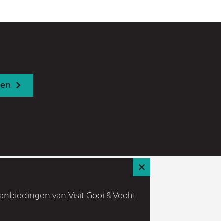
den
S
l
anbiedingen van Visit Gooi & Vecht
u
i