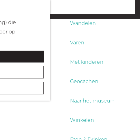
Fietsen
menu
ng) die
Wandelen
Door op
Varen
Met kinderen
Geocachen
Naar het museum
Winkelen
Eten & Drinken