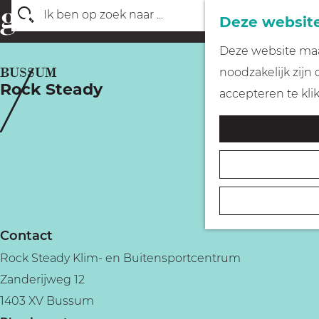
Deze website
Z
G
Deze website maak
o
a
BUSSUM
noodzakelijk zijn
e
Rock Steady
n
accepteren te kli
k
a
e
a
n
r
d
e
h
Contact
o
Rock Steady Klim- en Buitensportcentrum
m
Zanderijweg 12
e
1403 XV Bussum
p