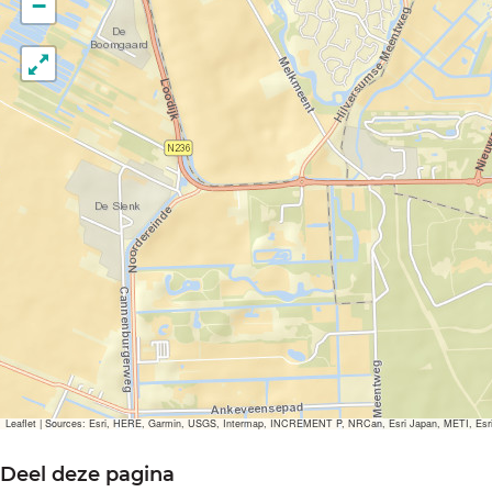
−
Leaflet
|
Sources: Esri, HERE, Garmin, USGS, Intermap, INCREMENT P, NRCan, Esri Japan, METI, Esri Ch
Deel deze pagina