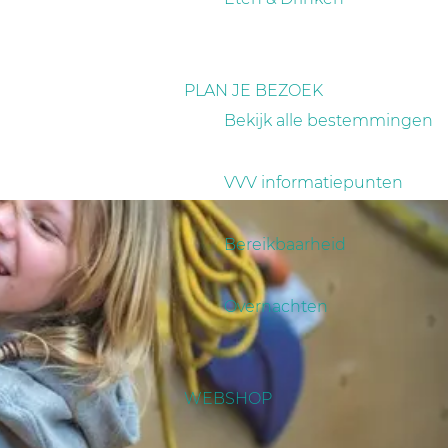
PLAN JE BEZOEK
Bekijk alle bestemmingen
VVV informatiepunten
Bereikbaarheid
Overnachten
WEBSHOP