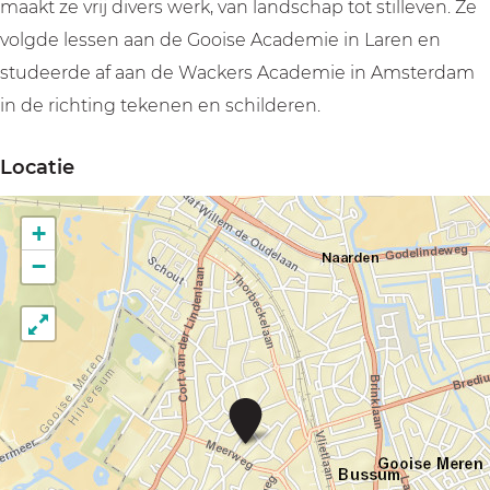
a
r
a
a
maakt ze vrij divers werk, van landschap tot stilleven. Ze
n
j
r
n
volgde lessen aan de Gooise Academie in Laren en
D
a
j
D
studeerde af aan de Wackers Academie in Amsterdam
u
n
a
u
in de richting tekenen en schilderen.
n
D
n
n
Locatie
s
u
D
s
e
n
u
e
+
l
s
n
l
−
m
e
s
m
a
l
e
a
n
m
l
n
a
m
n
a
A
t
n
e
l
i