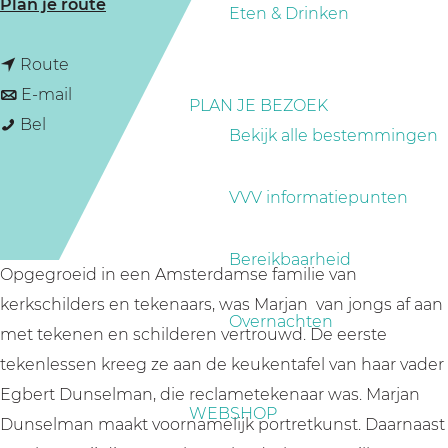
n
Plan je route
a
Eten & Drinken
a
g
n
a
Route
e
a
n
r
E-mail
PLAN JE BEZOEK
A
a
a
A
Bel
Bekijk alle bestemmingen
t
r
a
t
e
A
r
e
VVV informatiepunten
l
t
A
l
i
e
t
i
Bereikbaarheid
e
l
e
e
Opgegroeid in een Amsterdamse familie van
r
i
l
r
kerkschilders en tekenaars, was Marjan van jongs af aan
Overnachten
M
e
i
M
met tekenen en schilderen vertrouwd. De eerste
a
r
e
a
tekenlessen kreeg ze aan de keukentafel van haar vader
r
M
r
r
Egbert Dunselman, die reclametekenaar was. Marjan
WEBSHOP
j
a
M
j
Dunselman maakt voornamelijk portretkunst. Daarnaast