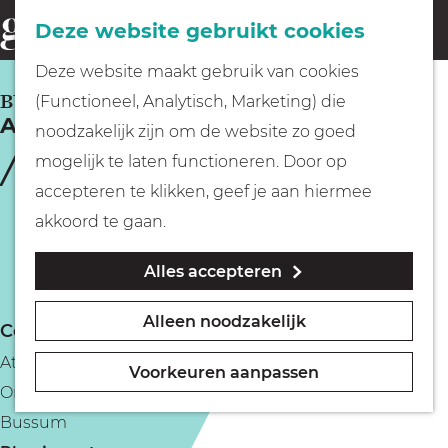
Fietsen
Deze website gebruikt cookies
menu
Z
G
Deze website maakt gebruik van cookies
o
Wandelen
a
BUSSUM
(Functioneel, Analytisch, Marketing) die
e
Atelier Marjan Dunselman
n
noodzakelijk zijn om de website zo goed
k
Varen
a
mogelijk te laten functioneren. Door op
e
a
accepteren te klikken, geef je aan hiermee
n
r
Met kinderen
akkoord te gaan.
d
Alles accepteren
e
Geocachen
h
Alleen noodzakelijk
Contact
o
Naar het museum
Atelier Marjan Dunselman
m
Voorkeuren aanpassen
Oranjelaan 6
e
Winkelen
Bussum
p