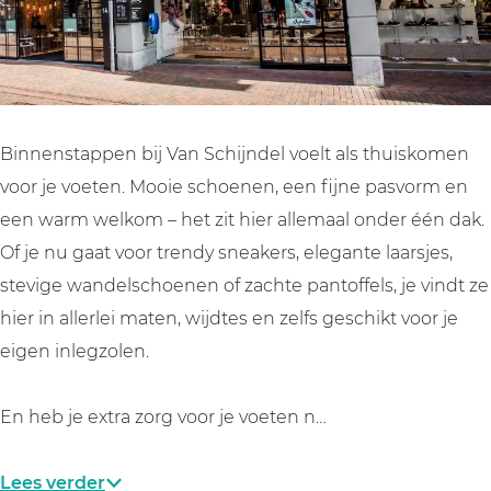
e
e
S
l
l
c
S
S
h
c
c
o
h
h
e
Binnenstappen bij Van Schijndel voelt als thuiskomen
o
o
n
voor je voeten. Mooie schoenen, een fijne pasvorm en
e
e
e
een warm welkom – het zit hier allemaal onder één dak.
n
n
n
Of je nu gaat voor trendy sneakers, elegante laarsjes,
e
e
stevige wandelschoenen of zachte pantoffels, je vindt ze
n
n
hier in allerlei maten, wijdtes en zelfs geschikt voor je
eigen inlegzolen.
En heb je extra zorg voor je voeten n…
Lees verder