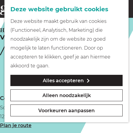
Fietsen
Deze website gebruikt cookies
menu
Z
G
Deze website maakt gebruik van cookies
o
Wandelen
a
HILVERSUM
(Functioneel, Analytisch, Marketing) die
e
Van Schijndel Schoenen
n
noodzakelijk zijn om de website zo goed
k
Varen
a
mogelijk te laten functioneren. Door op
e
a
accepteren te klikken, geef je aan hiermee
n
r
Met kinderen
akkoord te gaan.
d
Alles accepteren
e
Geocachen
h
Alleen noodzakelijk
Contact
o
Naar het museum
Schoutenstraat 14
m
Voorkeuren aanpassen
1211 BM Hilversum
e
Winkelen
n
Plan je route
p