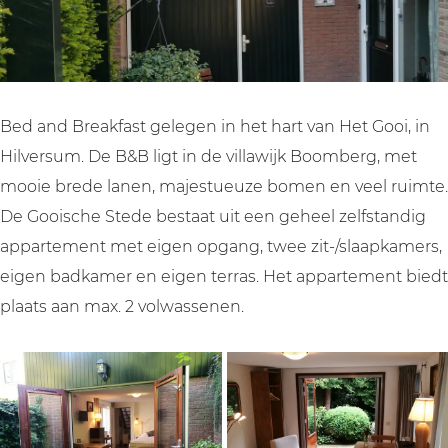
e
c
s
i
e
S
h
c
s
S
t
e
h
c
t
e
S
e
h
e
d
t
S
e
d
Bed and Breakfast gelegen in het hart van Het Gooi, in
e
e
t
S
e
Hilversum. De B&B ligt in de villawijk Boomberg, met
d
e
t
mooie brede lanen, majestueuze bomen en veel ruimte.
e
d
e
De Gooische Stede bestaat uit een geheel zelfstandig
e
d
appartement met eigen opgang, twee zit-/slaapkamers,
e
eigen badkamer en eigen terras. Het appartement biedt
plaats aan max. 2 volwassenen.