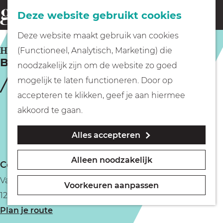
Fietsen
Deze website gebruikt cookies
menu
Z
G
Deze website maakt gebruik van cookies
o
Wandelen
a
HILVERSUM
(Functioneel, Analytisch, Marketing) die
e
B&B De Gooische Stede
n
noodzakelijk zijn om de website zo goed
k
Varen
a
mogelijk te laten functioneren. Door op
e
a
accepteren te klikken, geef je aan hiermee
n
r
Met kinderen
akkoord te gaan.
d
Alles accepteren
e
Geocachen
h
Alleen noodzakelijk
Contact
o
Naar het museum
Van Lenneplaan 4
m
Voorkeuren aanpassen
1217 NC Hilversum
e
Winkelen
n
Plan je route
p