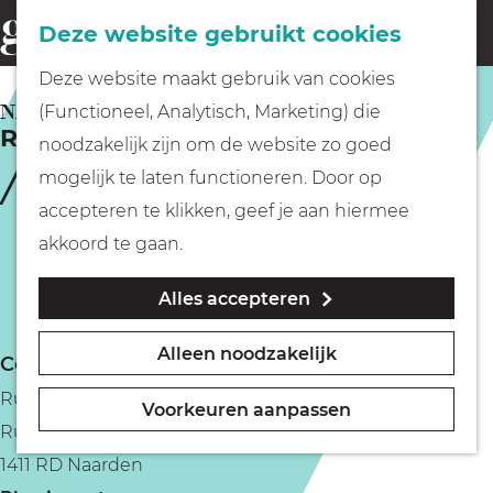
Fietsen
Deze website gebruikt cookies
menu
Z
G
Deze website maakt gebruik van cookies
o
Wandelen
a
NAARDEN
(Functioneel, Analytisch, Marketing) die
e
Ruijsdael wijnen en sterker
n
noodzakelijk zijn om de website zo goed
k
Varen
a
mogelijk te laten functioneren. Door op
e
a
accepteren te klikken, geef je aan hiermee
n
r
Met kinderen
akkoord te gaan.
d
Alles accepteren
e
Geocachen
h
Alleen noodzakelijk
Contact
o
Naar het museum
Ruijsdael wijnen
m
Voorkeuren aanpassen
Ruijsdaelplein 1
e
Winkelen
1411 RD Naarden
p