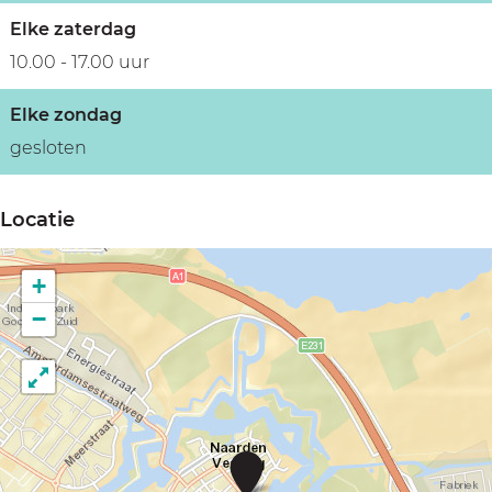
Elke zaterdag
10.00 - 17.00 uur
Elke zondag
gesloten
Locatie
+
−
R
u