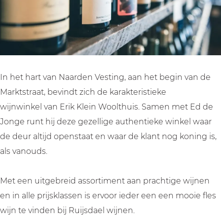
j
w
l
e
j
n
i
w
l
n
e
j
i
w
e
n
n
j
i
n
e
e
n
j
e
n
n
e
n
n
In het hart van Naarden Vesting, aan het begin van de
s
e
n
e
s
Marktstraat, bevindt zich de karakteristieke
t
n
e
n
t
wijnwinkel van Erik Klein Woolthuis. Samen met Ed de
e
s
n
e
e
Jonge runt hij deze gezellige authentieke winkel waar
r
t
s
n
r
de deur altijd openstaat en waar de klant nog koning is,
k
e
t
s
k
als vanouds.
e
r
e
t
e
r
k
r
e
r
Met een uitgebreid assortiment aan prachtige wijnen
e
k
r
en in alle prijsklassen is ervoor ieder een een mooie fles
r
e
k
wijn te vinden bij Ruijsdael wijnen.