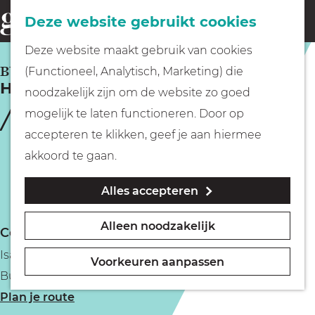
Fietsen
Deze website gebruikt cookies
menu
Z
G
Deze website maakt gebruik van cookies
o
Wandelen
a
BUSSUM
(Functioneel, Analytisch, Marketing) die
e
Het Mouwtje
n
noodzakelijk zijn om de website zo goed
k
Varen
a
mogelijk te laten functioneren. Door op
e
a
accepteren te klikken, geef je aan hiermee
n
r
Met kinderen
akkoord te gaan.
d
Alles accepteren
e
Geocachen
h
Alleen noodzakelijk
Contact
o
Naar het museum
Isaac da Costalaan 22
m
Voorkeuren aanpassen
Bussum
e
Winkelen
n
Plan je route
p