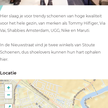
o
n
e
e
n
n
Hier slaag je voor trendy schoenen van hoge kwaliteit
e
W
voor het hele gezin, van merken als Tommy Hilfiger, Via
n
e
Vai, Shabbies Amsterdam, UGG, Nike en Maruti.
W
e
e
s
In de Nieuwstraat vind je twee winkels van Stoute
e
p
Schoenen, dus shoelovers kunnen hun hart ophalen
s
hier.
p
Locatie
+
−