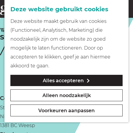
Fietsen
Deze website gebruikt cookies
menu
Z
G
Deze website maakt gebruik van cookies
o
Wandelen
a
WEESP
(Functioneel, Analytisch, Marketing) die
e
Stoute Schoenen Weesp
n
noodzakelijk zijn om de website zo goed
k
Varen
a
mogelijk te laten functioneren. Door op
e
a
accepteren te klikken, geef je aan hiermee
n
r
Met kinderen
akkoord te gaan.
d
Alles accepteren
e
Geocachen
h
Alleen noodzakelijk
Contact
o
Naar het museum
Stoute Schoenen
m
Voorkeuren aanpassen
Nieuwstraat 28
e
Winkelen
1381 BC Weesp
p