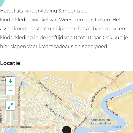
K
n
i
d
Hatseflats kinderkleding & meer is de
n
e
kinderkledingwinkel van Weesp en omstreken. Het
d
r
assortiment bestaat uit hippe en betaalbare baby- en
e
k
kinderkleding in de leeftijd van 0 tot 10 jaar. Ook kun je
r
l
hier slagen voor kraamcadeaus en speelgoed.
k
e
Locatie
l
d
e
i
+
d
n
−
i
g
n
&
g
m
&
e
m
e
H