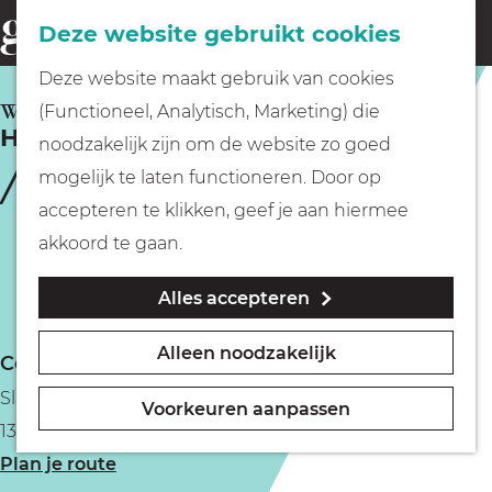
Fietsen
Deze website gebruikt cookies
menu
Z
G
Deze website maakt gebruik van cookies
o
Wandelen
a
WEESP
(Functioneel, Analytisch, Marketing) die
e
Hatseflats Kinderkleding & meer
n
noodzakelijk zijn om de website zo goed
k
Varen
a
mogelijk te laten functioneren. Door op
e
a
accepteren te klikken, geef je aan hiermee
n
r
Met kinderen
akkoord te gaan.
d
Alles accepteren
e
Geocachen
h
Alleen noodzakelijk
Contact
o
Naar het museum
Slijkstraat 40
m
Voorkeuren aanpassen
1381 BA Weesp
e
Winkelen
n
Plan je route
p