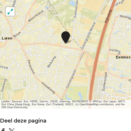
R
e
c
r
e
a
t
i
e
c
e
n
t
r
Leaflet
|
Sources: Esri, HERE, Garmin, USGS, Intermap, INCREMENT P, NRCan, Esri Japan, METI,
Esri China (Hong Kong), Esri Korea, Esri (Thailand), NGCC, (c) OpenStreetMap contributors, and the
u
GIS User Community
m
D
Deel deze pagina
e
B