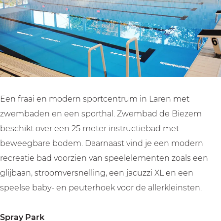
t
c
e
n
r
e
c
t
u
n
e
r
m
t
n
u
D
r
t
m
e
u
r
D
B
m
u
e
Een fraai en modern sportcentrum in Laren met
i
D
m
B
zwembaden en een sporthal. Zwembad de Biezem
e
e
D
i
beschikt over een 25 meter instructiebad met
z
B
e
e
beweegbare bodem. Daarnaast vind je een modern
e
i
B
z
recreatie bad voorzien van speelelementen zoals een
m
e
i
e
glijbaan, stroomversnelling, een jacuzzi XL en een
z
e
m
speelse baby- en peuterhoek voor de allerkleinsten.
e
z
m
e
Spray Park