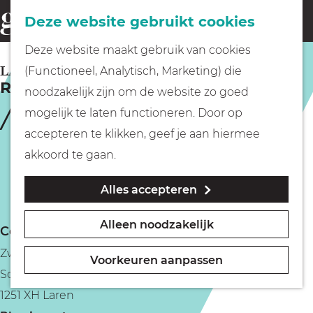
Fietsen
Deze website gebruikt cookies
menu
Z
G
Deze website maakt gebruik van cookies
o
Wandelen
a
LAREN
(Functioneel, Analytisch, Marketing) die
e
Recreatiecentrum De Biezem
n
noodzakelijk zijn om de website zo goed
k
Varen
a
mogelijk te laten functioneren. Door op
e
a
accepteren te klikken, geef je aan hiermee
n
r
Met kinderen
akkoord te gaan.
d
Alles accepteren
e
Geocachen
h
Alleen noodzakelijk
Contact
o
Naar het museum
Zwembad De Biezem
m
Voorkeuren aanpassen
Schapendrift 64
e
Winkelen
1251 XH Laren
p