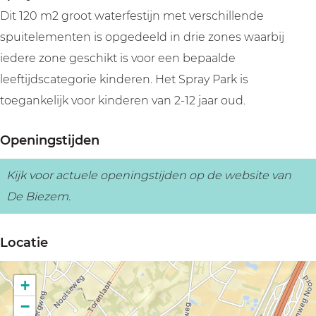
m
Dit 120 m2 groot waterfestijn met verschillende
spuitelementen is opgedeeld in drie zones waarbij
iedere zone geschikt is voor een bepaalde
leeftijdscategorie kinderen. Het Spray Park is
toegankelijk voor kinderen van 2-12 jaar oud.
Openingstijden
Kijk voor actuele openingstijden op de website van
De Biezem.
Locatie
+
−