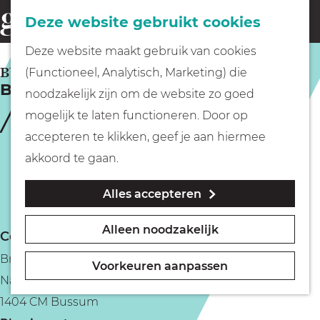
Fietsen
Deze website gebruikt cookies
menu
Z
G
Deze website maakt gebruik van cookies
o
Wandelen
a
BUSSUM
(Functioneel, Analytisch, Marketing) die
e
Brasserie Drusius
n
noodzakelijk zijn om de website zo goed
k
Varen
a
mogelijk te laten functioneren. Door op
e
a
accepteren te klikken, geef je aan hiermee
n
r
Met kinderen
akkoord te gaan.
d
Alles accepteren
e
Geocachen
h
Alleen noodzakelijk
Contact
o
Naar het museum
Brasserie Drusius
m
Voorkeuren aanpassen
Nassaulaan 41
e
Winkelen
1404 CM Bussum
p