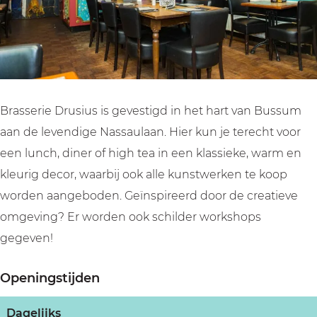
u
D
e
i
u
s
r
D
e
s
i
u
r
D
i
u
s
u
r
u
s
i
s
u
s
u
i
s
Brasserie Drusius is gevestigd in het hart van Bussum
s
u
i
aan de levendige Nassaulaan. Hier kun je terecht voor
s
u
een lunch, diner of high tea in een klassieke, warm en
s
kleurig decor, waarbij ook alle kunstwerken te koop
worden aangeboden. Geïnspireerd door de creatieve
omgeving? Er worden ook schilder workshops
gegeven!
Openingstijden
Dagelijks