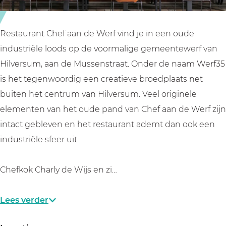
e
e
f
r
r
f
f
Restaurant Chef aan de Werf vind je in een oude
industriële loods op de voormalige gemeentewerf van
Hilversum, aan de Mussenstraat. Onder de naam Werf35
is het tegenwoordig een creatieve broedplaats net
buiten het centrum van Hilversum. Veel originele
elementen van het oude pand van Chef aan de Werf zijn
intact gebleven en het restaurant ademt dan ook een
industriële sfeer uit.
Chefkok Charly de Wijs en zi…
Lees verder