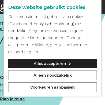
Fietsen
Deze website gebruikt cookies
menu
Z
G
Deze website maakt gebruik van cookies
o
Wandelen
a
HILVERSUM
(Functioneel, Analytisch, Marketing) die
e
Chef aan de Werf
n
noodzakelijk zijn om de website zo goed
k
Varen
a
mogelijk te laten functioneren. Door op
e
a
accepteren te klikken, geef je aan hiermee
n
r
Met kinderen
akkoord te gaan.
d
Alles accepteren
e
Geocachen
h
Alleen noodzakelijk
Contact
o
Naar het museum
Mussenstraat 11
m
Voorkeuren aanpassen
1223 RB Hilversum
e
Winkelen
n
Plan je route
p