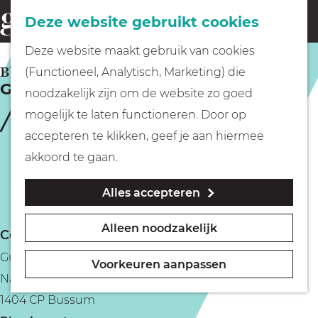
Fietsen
Deze website gebruikt cookies
menu
Z
G
Deze website maakt gebruik van cookies
o
Wandelen
a
BUSSUM
(Functioneel, Analytisch, Marketing) die
e
Gusta
n
noodzakelijk zijn om de website zo goed
k
Varen
a
mogelijk te laten functioneren. Door op
e
a
accepteren te klikken, geef je aan hiermee
n
r
Met kinderen
akkoord te gaan.
d
Alles accepteren
e
Geocachen
h
Alleen noodzakelijk
Contact
o
Naar het museum
Gusta
m
Voorkeuren aanpassen
Nassaulaan 20
e
Winkelen
1404 CP Bussum
p