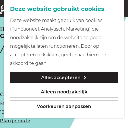
Fietsen
Deze website gebruikt cookies
menu
Z
G
Deze website maakt gebruik van cookies
o
Wandelen
a
HILVERSUM
(Functioneel, Analytisch, Marketing) die
e
Gooische Bierbrouwerij
n
noodzakelijk zijn om de website zo goed
k
Varen
a
mogelijk te laten functioneren. Door op
e
a
accepteren te klikken, geef je aan hiermee
n
r
Met kinderen
akkoord te gaan.
d
Alles accepteren
e
Geocachen
h
Alleen noodzakelijk
Contact
o
Naar het museum
Marktplein 3
m
Voorkeuren aanpassen
1211DZ Hilversum
e
Winkelen
n
Plan je route
p