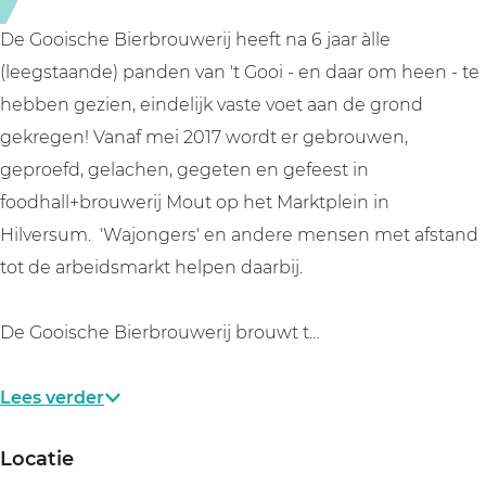
e
b
r
r
De Gooische Bierbrouwerij heeft na 6 jaar àlle
b
o
(leegstaande) panden van 't Gooi - en daar om heen - te
r
u
hebben gezien, eindelijk vaste voet aan de grond
o
w
gekregen! Vanaf mei 2017 wordt er gebrouwen,
u
e
geproefd, gelachen, gegeten en gefeest in
w
r
foodhall+brouwerij Mout op het Marktplein in
e
i
Hilversum. 'Wajongers' en andere mensen met afstand
r
j
tot de arbeidsmarkt helpen daarbij.
i
j
De Gooische Bierbrouwerij brouwt t…
Lees verder
Locatie