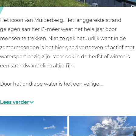
d
r
e
b
r
e
Het icoon van Muiderberg. Het langgerekte strand
b
r
gelegen aan het IJ-meer weet het hele jaar door
e
g
mensen te trekken. Niet zo gek natuurlijk want in de
r
zomermaanden is het hier goed vertoeven of actief met
g
watersport bezig zijn. Maar ook in de herfst of winter is
een strandwandeling altijd fijn.
Door het ondiepe water is het een veilige …
Lees verder