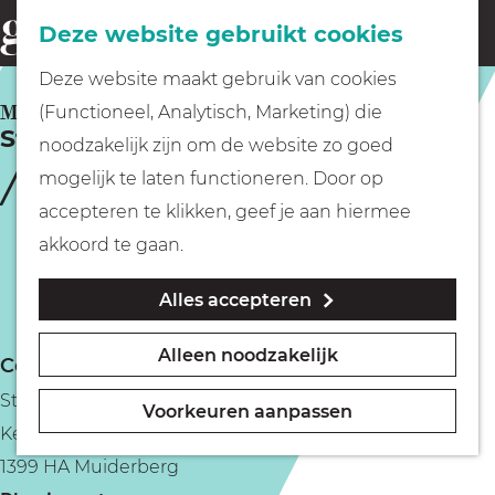
Fietsen
Deze website gebruikt cookies
menu
Z
G
Deze website maakt gebruik van cookies
o
Wandelen
a
MUIDERBERG
(Functioneel, Analytisch, Marketing) die
e
Strand Muiderberg
n
noodzakelijk zijn om de website zo goed
k
Varen
a
mogelijk te laten functioneren. Door op
e
a
accepteren te klikken, geef je aan hiermee
n
r
Met kinderen
akkoord te gaan.
d
Alles accepteren
e
Geocachen
h
Alleen noodzakelijk
Contact
o
Naar het museum
Strand Muiderberg
m
Voorkeuren aanpassen
Kerkpad 1
e
Winkelen
1399 HA Muiderberg
p