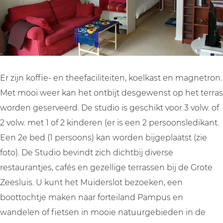
u
A
o
i
u
d
m
A
o
d
a
u
m
A
a
d
u
m
a
d
u
a
d
Er zijn koffie- en theefaciliteiten, koelkast en magnetron.
a
Met mooi weer kan het ontbijt desgewenst op het terras
worden geserveerd. De studio is geschikt voor 3 volw. of
2 volw. met 1 of 2 kinderen (er is een 2 persoonsledikant.
Een 2e bed (1 persoons) kan worden bijgeplaatst (zie
foto). De Studio bevindt zich dichtbij diverse
restaurantjes, cafés en gezellige terrassen bij de Grote
Zeesluis. U kunt het Muiderslot bezoeken, een
boottochtje maken naar forteiland Pampus en
wandelen of fietsen in mooie natuurgebieden in de