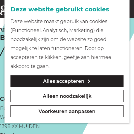
Fietsen
Deze website gebruikt cookies
menu
Z
G
Deze website maakt gebruik van cookies
o
Wandelen
a
MUIDEN
(Functioneel, Analytisch, Marketing) die
e
B&B Studio Amuda
n
noodzakelijk zijn om de website zo goed
k
Varen
a
mogelijk te laten functioneren. Door op
e
a
accepteren te klikken, geef je aan hiermee
n
r
Met kinderen
akkoord te gaan.
d
Alles accepteren
e
Geocachen
h
Alleen noodzakelijk
Contact
o
Naar het museum
Bed and Breakfast Studio Amuda
m
Voorkeuren aanpassen
Weesperstraat 8
e
Winkelen
1398 XX MUIDEN
p