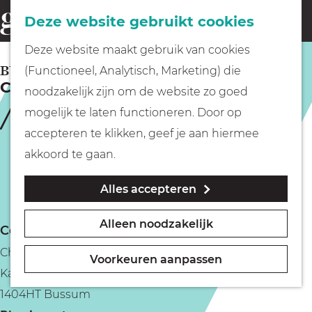
Fietsen
Deze website gebruikt cookies
menu
Z
G
Deze website maakt gebruik van cookies
o
Wandelen
a
BUSSUM
(Functioneel, Analytisch, Marketing) die
e
Chào
n
noodzakelijk zijn om de website zo goed
k
Varen
a
mogelijk te laten functioneren. Door op
e
a
accepteren te klikken, geef je aan hiermee
n
r
Met kinderen
akkoord te gaan.
d
Alles accepteren
e
Geocachen
h
Alleen noodzakelijk
Contact
o
Naar het museum
Chào
m
Voorkeuren aanpassen
Kapelstraat 9
e
Winkelen
1404HT Bussum
p