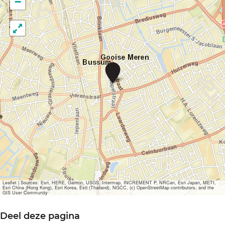
−
C
h
à
o
Leaflet
|
Sources: Esri, HERE, Garmin, USGS, Intermap, INCREMENT P, NRCan, Esri Japan, METI,
Esri China (Hong Kong), Esri Korea, Esri (Thailand), NGCC, (c) OpenStreetMap contributors, and the
GIS User Community
Deel deze pagina