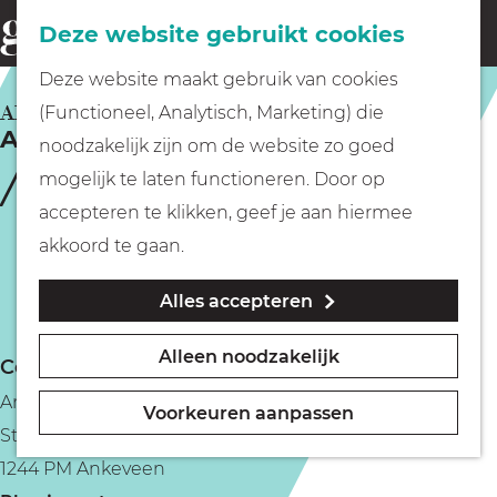
Fietsen
Deze website gebruikt cookies
menu
Z
G
Deze website maakt gebruik van cookies
o
Wandelen
a
ANKEVEEN
(Functioneel, Analytisch, Marketing) die
e
Ankeveense Plassen
n
noodzakelijk zijn om de website zo goed
k
Varen
a
mogelijk te laten functioneren. Door op
e
a
accepteren te klikken, geef je aan hiermee
n
r
Met kinderen
akkoord te gaan.
d
Alles accepteren
e
Geocachen
h
Alleen noodzakelijk
Contact
o
Naar het museum
Ankeveense Plassen
m
Voorkeuren aanpassen
Stichts End
e
Winkelen
1244 PM Ankeveen
p