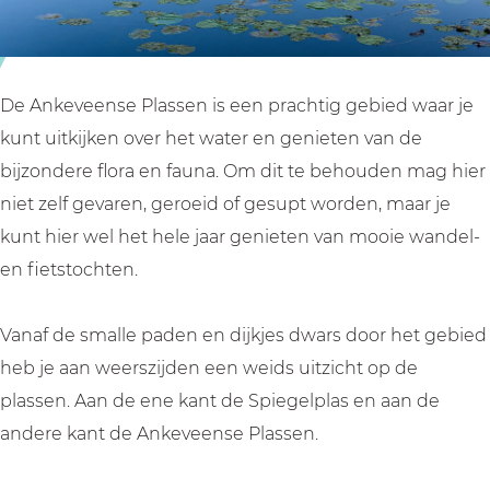
e
e
l
P
P
a
l
l
s
a
a
s
De Ankeveense Plassen is een prachtig gebied waar je
s
s
e
kunt uitkijken over het water en genieten van de
s
s
n
bijzondere flora en fauna. Om dit te behouden mag hier
e
e
niet zelf gevaren, geroeid of gesupt worden, maar je
n
n
kunt hier wel het hele jaar genieten van mooie wandel-
en fietstochten.
Vanaf de smalle paden en dijkjes dwars door het gebied
heb je aan weerszijden een weids uitzicht op de
plassen. Aan de ene kant de Spiegelplas en aan de
andere kant de Ankeveense Plassen.