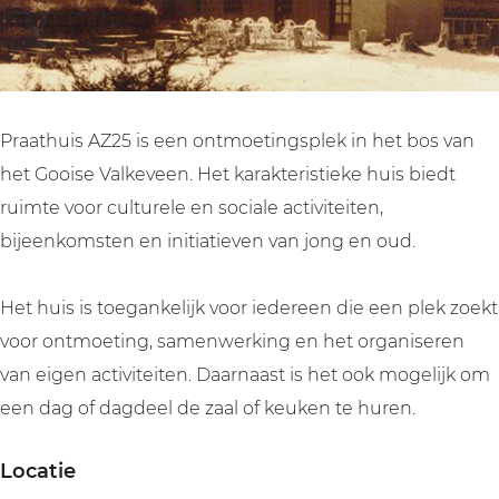
A
s
s
2
Z
A
A
5
2
Z
Z
5
2
2
5
5
Praathuis AZ25 is een ontmoetingsplek in het bos van
het Gooise Valkeveen. Het karakteristieke huis biedt
ruimte voor culturele en sociale activiteiten,
bijeenkomsten en initiatieven van jong en oud.
Het huis is toegankelijk voor iedereen die een plek zoekt
voor ontmoeting, samenwerking en het organiseren
van eigen activiteiten. Daarnaast is het ook mogelijk om
een dag of dagdeel de zaal of keuken te huren.
Locatie