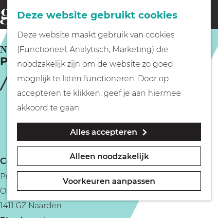
Fietsen
Deze website gebruikt cookies
menu
Z
G
Deze website maakt gebruik van cookies
o
Wandelen
a
NAARDEN
(Functioneel, Analytisch, Marketing) die
e
Praathuis AZ25
n
noodzakelijk zijn om de website zo goed
k
Varen
a
mogelijk te laten functioneren. Door op
e
a
accepteren te klikken, geef je aan hiermee
n
r
Met kinderen
akkoord te gaan.
d
Alles accepteren
e
Geocachen
h
Alleen noodzakelijk
Contact
o
Naar het museum
Praathuis AZ25
m
Voorkeuren aanpassen
Oud Huizerweg 16
e
Winkelen
1411 GZ Naarden
p