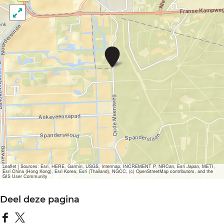
B
a
n
t
a
m
Leaflet
|
Sources: Esri, HERE, Garmin, USGS, Intermap, INCREMENT P, NRCan, Esri Japan, METI,
Esri China (Hong Kong), Esri Korea, Esri (Thailand), NGCC, (c) OpenStreetMap contributors, and the
GIS User Community
Deel deze pagina