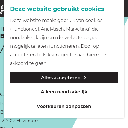
Fietsen
Deze website gebruikt cookies
menu
Z
G
Deze website maakt gebruik van cookies
o
Wandelen
a
HILVERSUM
(Functioneel, Analytisch, Marketing) die
e
Bantam
n
noodzakelijk zijn om de website zo goed
k
Varen
a
mogelijk te laten functioneren. Door op
e
a
accepteren te klikken, geef je aan hiermee
n
r
Met kinderen
akkoord te gaan.
d
Alles accepteren
e
Geocachen
h
Alleen noodzakelijk
Contact
o
Naar het museum
Bantam
m
Voorkeuren aanpassen
Bantam 1
e
Winkelen
1217 XZ Hilversum
p