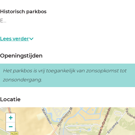
Historisch parkbos
E…
Lees verder
Openingstijden
Het parkbos is vrij toegankelijk van zonsopkomst tot
zonsondergang.
Locatie
+
−