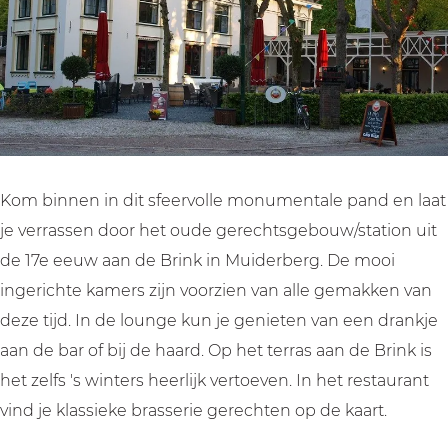
a
a
t
r
n
u
a
a
t
r
u
n
H
a
r
t
e
n
a
H
t
t
n
e
R
H
t
t
Kom binnen in dit sfeervolle monumentale pand en laat
e
e
H
R
je verrassen door het oude gerechtsgebouw/station uit
c
t
e
e
de 17e eeuw aan de Brink in Muiderberg. De mooi
h
R
t
c
ingerichte kamers zijn voorzien van alle gemakken van
t
e
R
h
deze tijd. In de lounge kun je genieten van een drankje
h
c
e
t
aan de bar of bij de haard. Op het terras aan de Brink is
u
h
c
h
het zelfs 's winters heerlijk vertoeven. In het restaurant
i
t
h
u
vind je klassieke brasserie gerechten op de kaart.
s
h
t
i