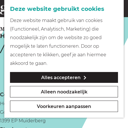
Fietsen
Deze website gebruikt cookies
menu
Z
G
Deze website maakt gebruik van cookies
o
Wandelen
a
MUIDERBERG
(Functioneel, Analytisch, Marketing) die
e
Hotel Restaurant Het Rechthuis
n
noodzakelijk zijn om de website zo goed
k
Varen
a
mogelijk te laten functioneren. Door op
e
a
accepteren te klikken, geef je aan hiermee
n
r
Met kinderen
akkoord te gaan.
d
Alles accepteren
e
Geocachen
h
Alleen noodzakelijk
Contact
o
Naar het museum
Hotel Restaurant Het Rechthuis
m
Voorkeuren aanpassen
Googweg 1
e
Winkelen
1399 EP Muiderberg
p