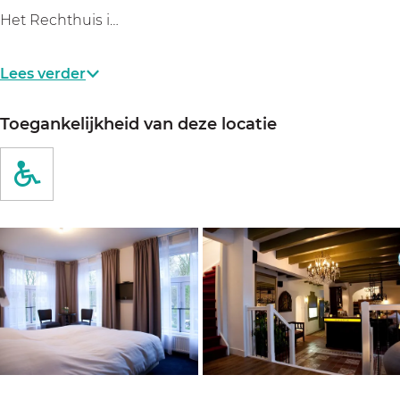
u
h
s
Het Rechthuis i…
i
u
s
i
Lees verder
s
Toegankelijkheid van deze locatie