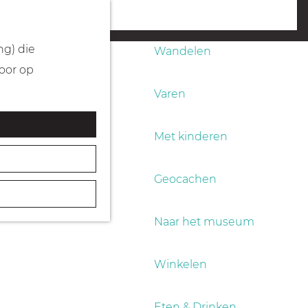
Fietsen
menu
ng) die
Wandelen
Door op
Varen
Met kinderen
Geocachen
Naar het museum
Winkelen
Eten & Drinken