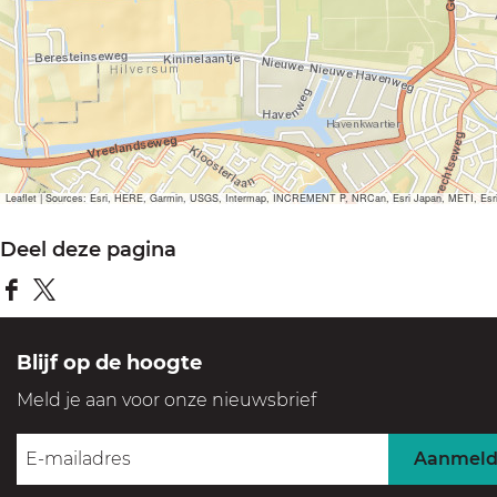
Leaflet
|
Sources: Esri, HERE, Garmin, USGS, Intermap, INCREMENT P, NRCan, Esri Japan, METI, Esri Ch
Deel deze pagina
D
D
e
e
Blijf op de hoogte
e
e
Meld je aan voor onze nieuwsbrief
l
l
d
d
Aanmel
e
e