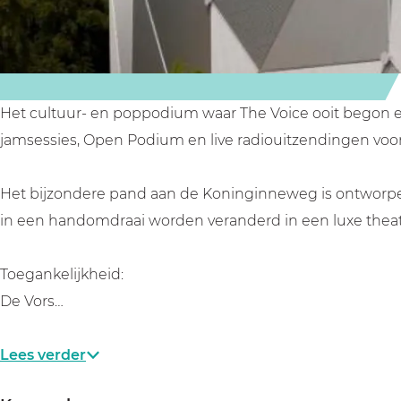
n
Het cultuur- en poppodium waar The Voice ooit begon en 
jamsessies, Open Podium en live radiouitzendingen voo
Het bijzondere pand aan de Koninginneweg is ontworpen do
in een handomdraai worden veranderd in een luxe theat
Toegankelijkheid:
De Vors…
Lees verder