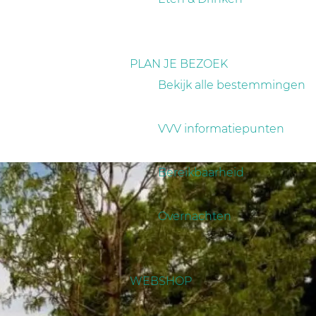
PLAN JE BEZOEK
Bekijk alle bestemmingen
VVV informatiepunten
Bereikbaarheid
Overnachten
WEBSHOP