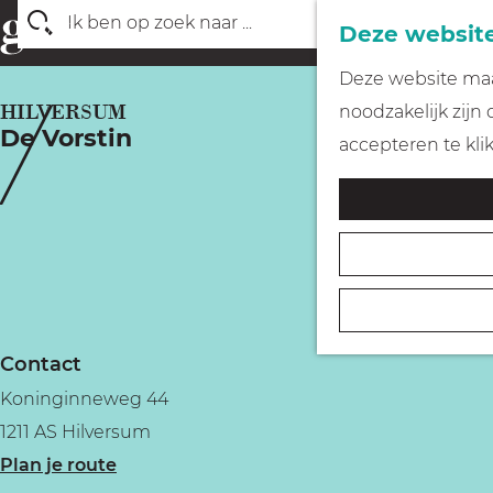
Deze website
Z
G
Deze website maak
o
a
HILVERSUM
noodzakelijk zijn
e
De Vorstin
n
accepteren te kli
k
a
e
a
n
r
d
e
h
Contact
o
Koninginneweg 44
m
1211 AS Hilversum
e
n
Plan je route
p