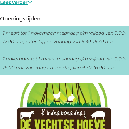
H
e
Lees verder
o
v
Openingstijden
e
e
v
1 maart tot 1 november: maandag t/m vrijdag van 9.00-
e
17.00 uur, zaterdag en zondag van 9.30-16.30 uur
1 november tot 1 maart: maandag t/m vrijdag van 9.00-
16.00 uur, zaterdag en zondag van 9.30-16.00 uur