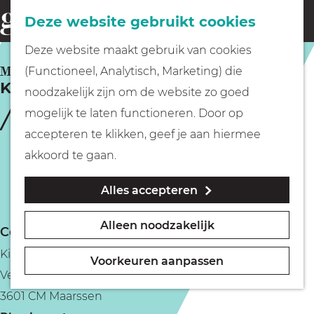
Fietsen
Deze website gebruikt cookies
menu
Z
G
Deze website maakt gebruik van cookies
o
Wandelen
a
MAARSSEN
(Functioneel, Analytisch, Marketing) die
e
Kinderboerderij de Vechtse Hoeve
n
noodzakelijk zijn om de website zo goed
k
Varen
a
mogelijk te laten functioneren. Door op
e
a
accepteren te klikken, geef je aan hiermee
n
r
Met kinderen
akkoord te gaan.
d
Alles accepteren
e
Geocachen
h
Alleen noodzakelijk
Contact
o
Naar het museum
Kinderboerderij de Vechtse Hoeve
m
Voorkeuren aanpassen
Vechtensteinlaan
e
Winkelen
3601 CM Maarssen
p