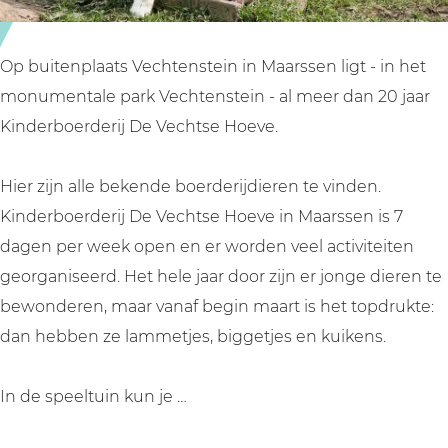
r
e
d
r
e
i
Op buitenplaats Vechtenstein in Maarssen ligt - in het
r
j
monumentale park Vechtenstein - al meer dan 20 jaar
i
d
Kinderboerderij De Vechtse Hoeve.
j
e
d
V
Hier zijn alle bekende boerderijdieren te vinden.
e
e
Kinderboerderij De Vechtse Hoeve in Maarssen is 7
V
c
dagen per week open en er worden veel activiteiten
e
h
georganiseerd. Het hele jaar door zijn er jonge dieren te
c
t
bewonderen, maar vanaf begin maart is het topdrukte:
h
s
dan hebben ze lammetjes, biggetjes en kuikens.
t
e
s
H
In de speeltuin kun je …
e
o