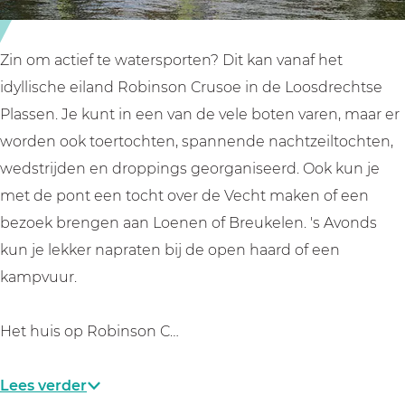
c
c
n
e
e
t
n
n
r
Zin om actief te watersporten? Dit kan vanaf het
t
t
u
idyllische eiland Robinson Crusoe in de Loosdrechtse
r
r
m
Plassen. Je kunt in een van de vele boten varen, maar er
u
u
R
worden ook toertochten, spannende nachtzeiltochten,
m
m
o
wedstrijden en droppings georganiseerd. Ook kun je
R
R
b
met de pont een tocht over de Vecht maken of een
o
o
i
bezoek brengen aan Loenen of Breukelen. 's Avonds
b
b
n
kun je lekker napraten bij de open haard of een
i
i
s
kampvuur.
n
n
o
s
s
n
Het huis op Robinson C…
o
o
C
n
n
r
Lees verder