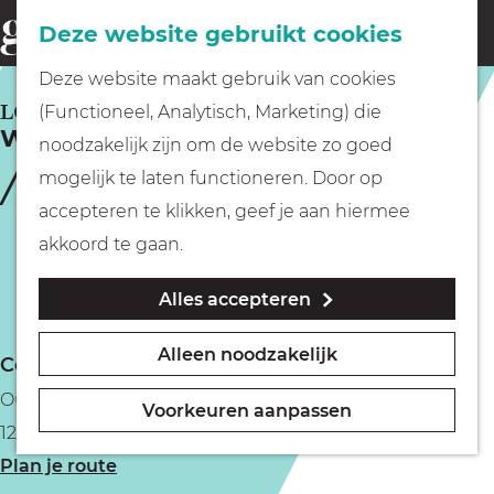
Fietsen
Deze website gebruikt cookies
menu
Z
G
Deze website maakt gebruik van cookies
o
Wandelen
a
LOOSDRECHT
(Functioneel, Analytisch, Marketing) die
e
Watersportcentrum Robinson Crusoe
n
noodzakelijk zijn om de website zo goed
k
Varen
a
mogelijk te laten functioneren. Door op
e
a
accepteren te klikken, geef je aan hiermee
n
r
Met kinderen
akkoord te gaan.
d
Alles accepteren
e
Geocachen
h
Alleen noodzakelijk
Contact
o
Naar het museum
Oud Loosdrechtsedijk 253
m
Voorkeuren aanpassen
1231 LZ Loosdrecht
e
Winkelen
n
Plan je route
p