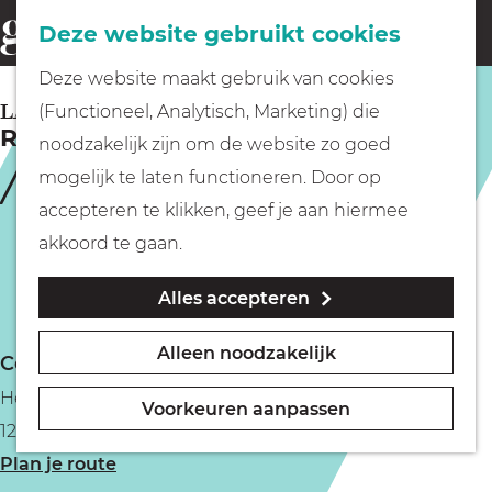
Fietsen
Deze website gebruikt cookies
menu
Z
G
Deze website maakt gebruik van cookies
o
Wandelen
a
LAREN
(Functioneel, Analytisch, Marketing) die
e
Rosa Spier Huis
n
noodzakelijk zijn om de website zo goed
k
Varen
a
mogelijk te laten functioneren. Door op
e
a
accepteren te klikken, geef je aan hiermee
n
r
Met kinderen
akkoord te gaan.
d
Alles accepteren
e
Geocachen
h
Alleen noodzakelijk
Contact
o
Naar het museum
Hector Treublaan 97
m
Voorkeuren aanpassen
1251 CG Laren
e
Winkelen
n
Plan je route
p