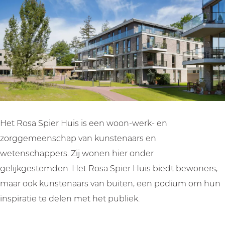
R
s
u
H
r
s
o
i
u
H
s
s
i
u
a
s
i
S
s
p
i
e
r
Het Rosa Spier Huis is een woon-werk- en
H
zorggemeenschap van kunstenaars en
u
wetenschappers. Zij wonen hier onder
i
gelijkgestemden. Het Rosa Spier Huis biedt bewoners,
s
maar ook kunstenaars van buiten, een podium om hun
inspiratie te delen met het publiek.