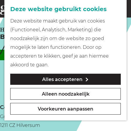
Fietsen
Deze website gebruikt cookies
menu
Z
G
Deze website maakt gebruik van cookies
o
Wandelen
a
HILVERSUM
(Functioneel, Analytisch, Marketing) die
e
Barra Gio Dio
n
noodzakelijk zijn om de website zo goed
k
Varen
a
mogelijk te laten functioneren. Door op
e
a
Nieuw
accepteren te klikken, geef je aan hiermee
n
r
Met kinderen
akkoord te gaan.
d
Alles accepteren
e
Geocachen
h
Alleen noodzakelijk
o
Naar het museum
m
Contact
Voorkeuren aanpassen
e
Groest 21
Winkelen
p
1211 CZ Hilversum