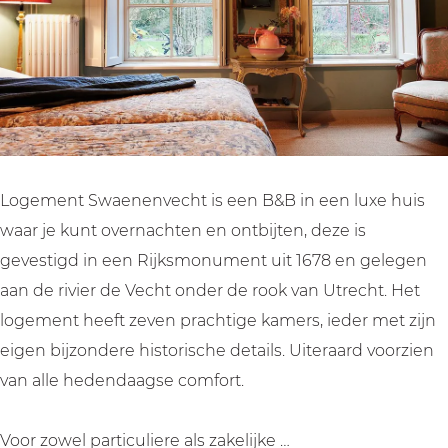
n
w
S
e
e
a
w
n
n
e
a
e
v
n
e
n
e
e
n
v
c
n
e
e
h
v
n
c
Logement Swaenenvecht is een B&B in een luxe huis
t
e
v
h
waar je kunt overnachten en ontbijten, deze is
c
e
t
gevestigd in een Rijksmonument uit 1678 en gelegen
h
c
aan de rivier de Vecht onder de rook van Utrecht. Het
t
h
logement heeft zeven prachtige kamers, ieder met zijn
t
eigen bijzondere historische details. Uiteraard voorzien
van alle hedendaagse comfort.
Voor zowel particuliere als zakelijke …