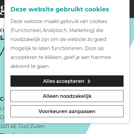
Fietsen
Deze website gebruikt cookies
menu
Z
G
Deze website maakt gebruik van cookies
o
Wandelen
a
OUD ZUILEN
(Functioneel, Analytisch, Marketing) die
e
Logement Swaenenvecht
n
noodzakelijk zijn om de website zo goed
k
Varen
a
mogelijk te laten functioneren. Door op
e
a
accepteren te klikken, geef je aan hiermee
n
r
Met kinderen
akkoord te gaan.
d
Alles accepteren
e
Geocachen
h
Alleen noodzakelijk
Contact
o
Naar het museum
Logement Swaenenvecht
m
Voorkeuren aanpassen
Dorpsstraat 16A
e
Winkelen
3611 AE Oud Zuilen
p