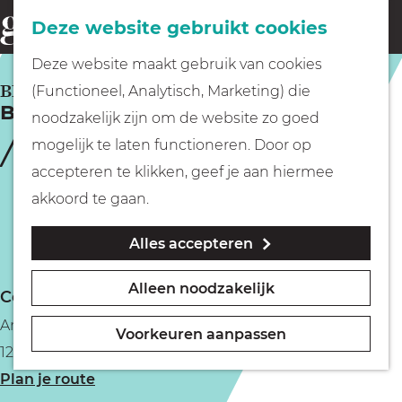
Fietsen
Deze website gebruikt cookies
menu
Z
G
Deze website maakt gebruik van cookies
o
Wandelen
a
BLARICUM
(Functioneel, Analytisch, Marketing) die
e
Boereblij Blaricum
n
noodzakelijk zijn om de website zo goed
k
Varen
a
mogelijk te laten functioneren. Door op
e
a
accepteren te klikken, geef je aan hiermee
n
r
Met kinderen
akkoord te gaan.
d
Alles accepteren
e
Geocachen
h
Alleen noodzakelijk
Contact
o
Naar het museum
Angerechtsweg 11
m
Voorkeuren aanpassen
1261 XG Blaricum
e
Winkelen
n
Plan je route
p