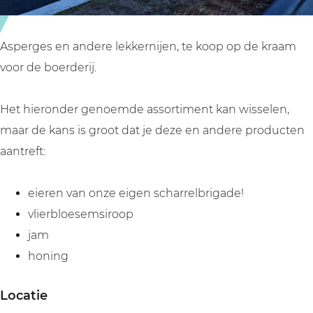
l
l
r
a
a
i
r
r
c
Asperges en andere lekkernijen, te koop op de kraam
i
i
u
voor de boerderij.
c
c
m
u
u
Het hieronder genoemde assortiment kan wisselen,
m
m
maar de kans is groot dat je deze en andere producten
aantreft:
eieren van onze eigen scharrelbrigade!
vlierbloesemsiroop
jam
honing
Locatie