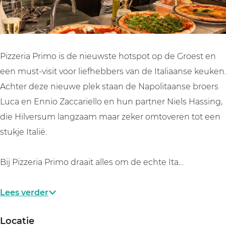
z
i
i
o
z
m
m
H
e
o
o
i
r
H
H
l
Pizzeria Primo is de nieuwste hotspot op de Groest en
i
i
i
v
een must-visit voor liefhebbers van de Italiaanse keuken.
a
l
l
e
Achter deze nieuwe plek staan de Napolitaanse broers
P
v
v
r
Luca en Ennio Zaccariello en hun partner Niels Hassing,
r
e
e
s
die Hilversum langzaam maar zeker omtoveren tot een
i
r
r
u
stukje Italië.
m
s
s
m
o
u
u
Bij Pizzeria Primo draait alles om de echte Ita…
H
m
m
i
Lees verder
l
v
Locatie