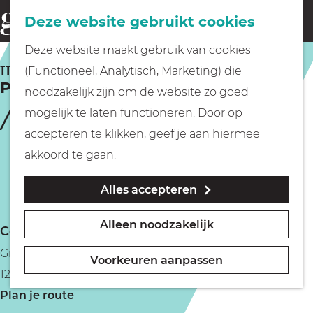
Fietsen
Deze website gebruikt cookies
menu
Z
G
Deze website maakt gebruik van cookies
o
Wandelen
a
HILVERSUM
(Functioneel, Analytisch, Marketing) die
e
Pizzeria Primo Hilversum
n
noodzakelijk zijn om de website zo goed
k
Varen
a
mogelijk te laten functioneren. Door op
e
a
accepteren te klikken, geef je aan hiermee
n
r
Met kinderen
akkoord te gaan.
d
Alles accepteren
e
Geocachen
h
Alleen noodzakelijk
Contact
o
Naar het museum
Groest 42
m
Voorkeuren aanpassen
1211 EC Hilversum
e
Winkelen
n
Plan je route
p