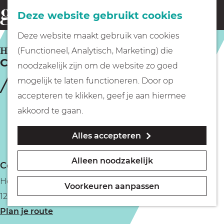
Fietsen
Deze website gebruikt cookies
menu
Z
G
Deze website maakt gebruik van cookies
o
Wandelen
a
HILVERSUM
(Functioneel, Analytisch, Marketing) die
e
Café Felix II
n
noodzakelijk zijn om de website zo goed
k
Varen
a
mogelijk te laten functioneren. Door op
e
a
accepteren te klikken, geef je aan hiermee
n
r
Met kinderen
akkoord te gaan.
d
Alles accepteren
e
Geocachen
h
Alleen noodzakelijk
Contact
o
Naar het museum
Herenstraat 9
m
Voorkeuren aanpassen
1211 BZ Hilversum
e
Winkelen
n
Plan je route
p