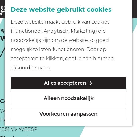
Fietsen
Deze website gebruikt cookies
menu
Z
G
Deze website maakt gebruik van cookies
o
Wandelen
a
WEESP
(Functioneel, Analytisch, Marketing) die
e
Watersportvereniging De Vecht
n
noodzakelijk zijn om de website zo goed
k
Varen
a
mogelijk te laten functioneren. Door op
e
a
accepteren te klikken, geef je aan hiermee
n
r
Met kinderen
akkoord te gaan.
d
Alles accepteren
e
Geocachen
h
Alleen noodzakelijk
Contact
o
Naar het museum
WSV De Vecht
m
Voorkeuren aanpassen
Hoogstraat 72
e
Winkelen
1381 VV WEESP
p