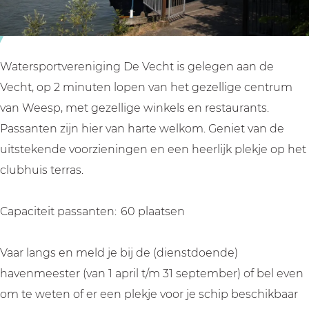
t
t
e
v
v
r
e
e
e
r
r
n
Watersportvereniging De Vecht is gelegen aan de
e
e
i
Vecht, op 2 minuten lopen van het gezellige centrum
n
n
g
van Weesp, met gezellige winkels en restaurants.
i
i
i
Passanten zijn hier van harte welkom. Geniet van de
g
g
n
uitstekende voorzieningen en een heerlijk plekje op het
i
i
g
clubhuis terras.
n
n
D
g
g
e
Capaciteit passanten: 60 plaatsen
D
D
V
e
e
e
Vaar langs en meld je bij de (dienstdoende)
V
V
c
havenmeester (van 1 april t/m 31 september) of bel even
e
e
h
om te weten of er een plekje voor je schip beschikbaar