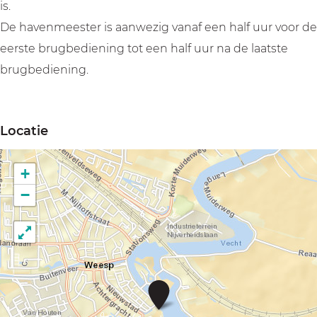
c
c
t
is.
h
h
De havenmeester is aanwezig vanaf een half uur voor de
t
t
eerste brugbediening tot een half uur na de laatste
brugbediening.
Locatie
+
−
W
a
t