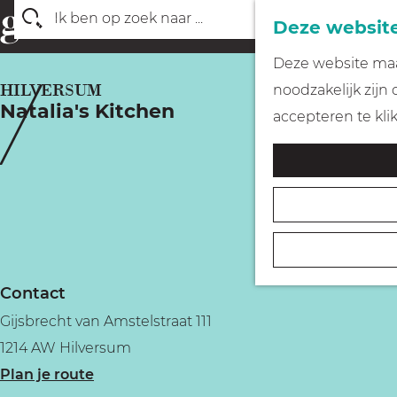
Deze website
Z
G
Deze website maak
o
a
HILVERSUM
noodzakelijk zijn
e
Natalia's Kitchen
n
accepteren te kli
k
a
e
a
n
r
d
e
h
Contact
o
Gijsbrecht van Amstelstraat 111
m
1214 AW Hilversum
e
n
Plan je route
p