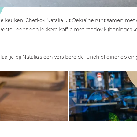
se keuken. Chefkok Natalia uit Oekraïne runt samen me
 Bestel eens een lekkere koffie met medovik (honingcake)
aal je bij Natalia's een vers bereide lunch of diner op 
O