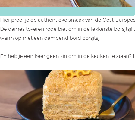
i
i
c
t
t
h
c
c
e
Hier proef je de authentieke smaak van de Oost-Europe
h
h
n
De dames toveren rode biet om in de lekkerste borsjtsj!
e
e
warm op met een dampend bord borsjtsj.
n
n
En heb je een keer geen zin om in de keuken te staan? H
O