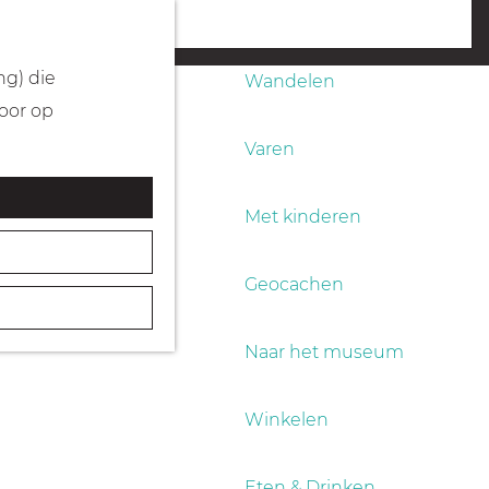
Fietsen
menu
ng) die
Wandelen
Door op
Varen
Met kinderen
Geocachen
Naar het museum
Winkelen
Eten & Drinken