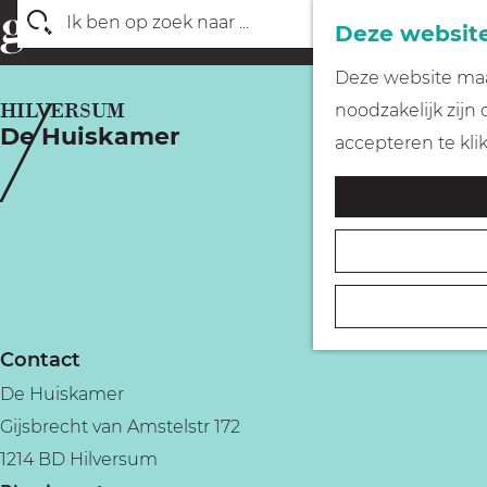
Deze website
Z
G
Deze website maak
o
a
HILVERSUM
noodzakelijk zijn
e
De Huiskamer
n
accepteren te kli
k
a
e
a
n
r
d
e
h
Contact
o
De Huiskamer
m
Gijsbrecht van Amstelstr 172
e
1214 BD Hilversum
p