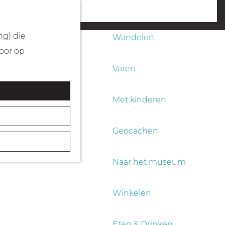
Fietsen
menu
ng) die
Wandelen
Door op
Varen
Met kinderen
Geocachen
Naar het museum
Winkelen
Eten & Drinken