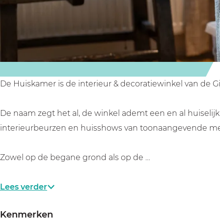
e
e
r
r
De Huiskamer is de interieur & decoratiewinkel van de G
De naam zegt het al, de winkel ademt een en al huiseli
interieurbeurzen en huisshows van toonaangevende merk
Zowel op de begane grond als op de …
Lees verder
Kenmerken