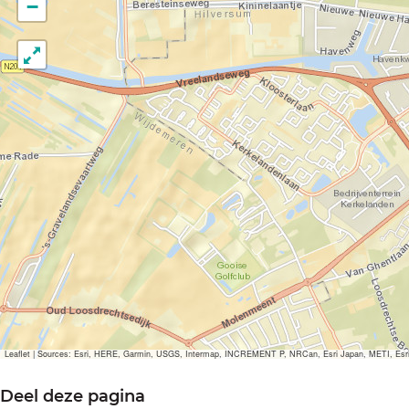
−
o
p
u
p
m
e
t
v
e
r
g
r
o
Leaflet
|
Sources: Esri, HERE, Garmin, USGS, Intermap, INCREMENT P, NRCan, Esri Japan, METI, Esri Ch
t
Deel deze pagina