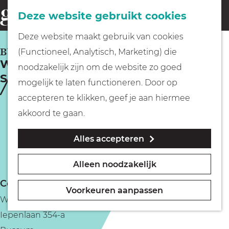
Fietsen
Deze website gebruikt cookies
menu
Z
G
Deze website maakt gebruik van cookies
o
Wandelen
a
BUSSUM
(Functioneel, Analytisch, Marketing) die
e
Wijkontmoetingscentrum
n
noodzakelijk zijn om de website zo goed
k
Spieghelwijck
Varen
a
mogelijk te laten functioneren. Door op
e
a
accepteren te klikken, geef je aan hiermee
n
r
Met kinderen
akkoord te gaan.
d
Alles accepteren
e
Geocachen
h
Alleen noodzakelijk
o
Naar het museum
Contact
m
Voorkeuren aanpassen
Wijkontmoetingscentrum Spieghelwijck
e
Winkelen
Iepenlaan 354-a
p