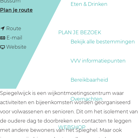
Bussum
a
Eten & Drinken
n
Plan je route
g
a
e
n
a
Route
PLAN JE BEZOEK
a
n
r
E-mail
Bekijk alle bestemmingen
a
a
v
W
Website
r
a
a
i
VVV informatiepunten
W
r
n
j
i
W
W
k
Bereikbaarheid
j
i
i
o
k
j
j
n
Spiegelwijck is een wijkontmoetingscentrum waar
Overnachten
o
k
k
t
activiteiten en bijeenkomsten worden georganiseerd
n
o
o
m
voor volwassenen en senioren. Dit om het isolement van
t
n
n
o
de oudere dag te doorbreken en contacten te leggen
WEBSHOP
m
t
t
e
met andere bewoners van het Spieghel. Maar ook