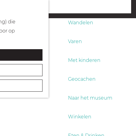
Fietsen
menu
ng) die
Wandelen
Door op
Varen
Met kinderen
Geocachen
Naar het museum
Winkelen
Eten & Drinken