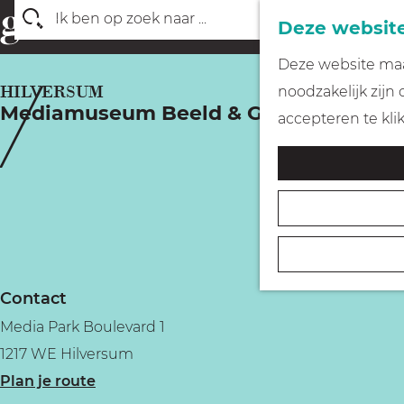
Deze website
Z
G
Deze website maak
o
a
HILVERSUM
noodzakelijk zijn
e
Mediamuseum Beeld & Geluid
n
accepteren te kli
k
a
e
a
n
r
d
e
h
Contact
o
Media Park Boulevard 1
m
1217 WE Hilversum
e
n
Plan je route
p