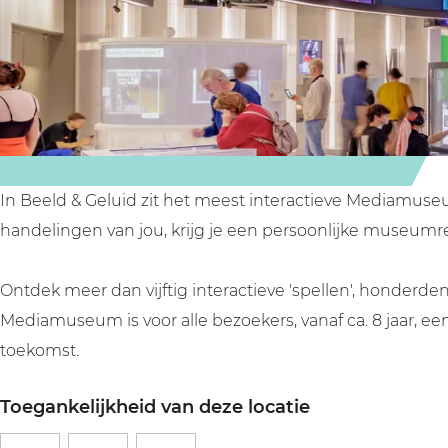
e
m
u
e
e
e
B
m
u
e
l
e
B
m
l
d
e
e
B
d
&
l
e
e
&
G
d
l
e
G
e
&
d
l
e
In Beeld & Geluid zit het meest interactieve Mediamuse
l
G
&
d
l
handelingen van jou, krijg je een persoonlijke museumre
u
e
G
&
u
i
l
e
G
i
Ontdek meer dan vijftig interactieve 'spellen', honderd
d
u
l
e
d
Mediamuseum is voor alle bezoekers, vanaf ca. 8 jaar, 
i
u
l
toekomst.
d
i
u
d
i
Toegankelijkheid van deze locatie
d