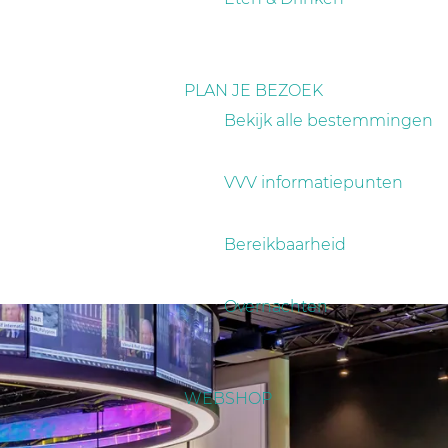
PLAN JE BEZOEK
Bekijk alle bestemmingen
VVV informatiepunten
Bereikbaarheid
Overnachten
WEBSHOP