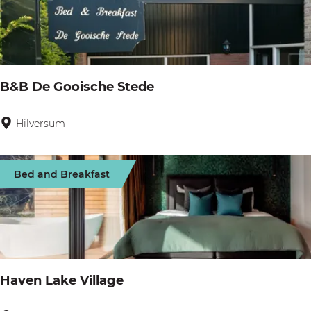
e
e
n
l
v
o
e
d
B&B De Gooische Stede
c
g
h
e
Hilversum
B
t
s
&
G
B
Bed and Breakfast
o
D
o
e
i
G
l
o
a
o
Haven Lake Village
n
i
d