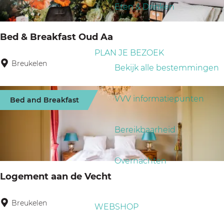
a
p
Eten & Drinken
r
g
:
o
e
Bed & Breakfast Oud Aa
p
PLAN JE BEZOEK
:
Breukelen
B
Bekijk alle bestemmingen
e
d
VVV informatiepunten
Bed and Breakfast
&
B
Bereikbaarheid
r
e
Overnachten
a
Logement aan de Vecht
k
f
Breukelen
L
WEBSHOP
a
o