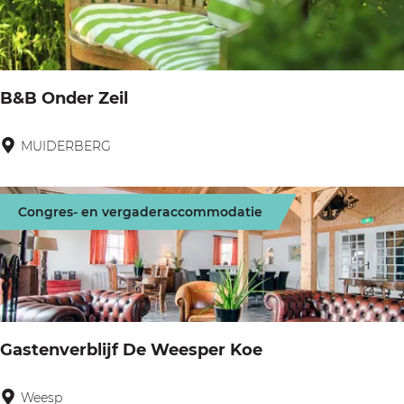
e
t
M
i
B&B Onder Zeil
s
t
MUIDERBERG
B
k
&
l
B
Congres- en vergaderaccommodatie
o
O
k
n
h
d
u
e
i
r
Gastenverblijf De Weesper Koe
s
Z
j
e
Weesp
G