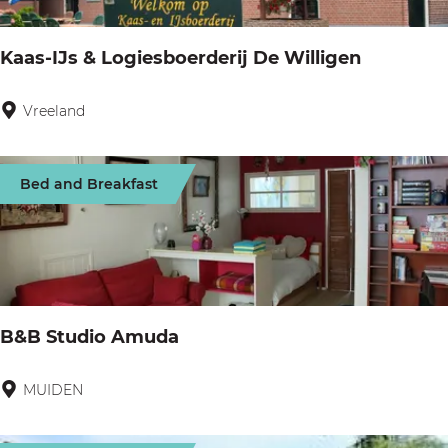
l
r
&
l
d
B
Kaas-IJs & Logiesboerderij De Willigen
a
e
n
Vreeland
K
-
a
V
a
Bed and Breakfast
e
s
s
-
t
I
i
J
n
s
B&B Studio Amuda
g
&
L
MUIDEN
B
o
&
g