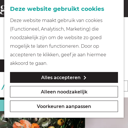
Fietsen
Deze website gebruikt cookies
menu
Z
G
Deze website maakt gebruik van cookies
o
Wandelen
a
(Functioneel, Analytisch, Marketing) die
e
n
Alle overnachtingen
noodzakelijk zijn om de website zo goed
k
Varen
a
mogelijk te laten functioneren. Door op
e
a
accepteren te klikken, geef je aan hiermee
n
r
Met kinderen
W
S
akkoord te gaan.
Filter
d
a
o
Alles accepteren
t
e
Geocachen
r
S
1 T/M 24 VAN 27 RESULTATEN
z
h
t
Alleen noodzakelijk
o
o
o
Naar het museum
e
r
e
m
Bed and Breakfast
e
Voorkeuren aanpassen
k
t
e
Winkelen
r
j
e
p
o
e
e